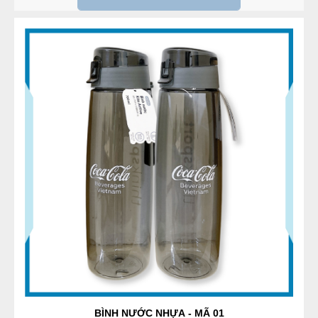
GIẤY IN NHIỆT K57x38 - GIẤY IN HÓA ĐƠN