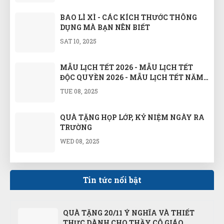
BAO LÌ XÌ - CÁC KÍCH THƯỚC THÔNG
DỤNG MÀ BẠN NÊN BIẾT
SAT 10, 2025
MẪU LỊCH TẾT 2026 - MẪU LỊCH TẾT
ĐỘC QUYỀN 2026 - MẪU LỊCH TẾT NĂM
BÍNH NGỌ 2026
TUE 08, 2025
QUÀ TẶNG HỌP LỚP, KỶ NIỆM NGÀY RA
TRƯỜNG
WED 08, 2025
GỢI Ý QUÀ TẶNG CÔNG NHÂN VIÊN
NHÂN DỊP KỶ NIỆM 80 NĂM QUỐC
Tin tức nổi bật
KHÁNH 2/9 VÀ CÁCH MẠNG THÁNG
WED 08, 2025
TÁM
QUÀ TẶNG 20/11 Ý NGHĨA VÀ THIẾT
THỰC DÀNH CHO THẦY CÔ GIÁO