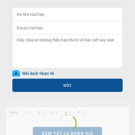
Gửi ảnh thực tế
GỬI
Tất cả
1
2
3
4
5
XEM TẤT CẢ ĐÁNH GIÁ