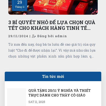
29
Tháng 11
3 BÍ QUYẾT NHỎ ĐỂ LỰA CHỌN QUÀ
TẾT CHO KHÁCH HÀNG TINH TẾ
NHẤT
29/11/2024 |
Đăng bởi admin
Từ xưa đến nay, ông bà ta luôn đề cao giá trị của quy
luật “Cho đi để được nhận lại”. Vì vậy mà nhu cầu lựa
chọn những vật phẩm xinh xắn phù hợp làm quà
Tết cho khách hàng của các công ty, doanh nghiệp từ
lớn đến nhỏ đang trở nên đa dạng hơn. Điều khó nhất
là phải làm sao để lựa chọn được một món quà vừa
Tin tức mới
tinh tế vừa ấn tượng luôn là băn khoăn không bao
giờ ngừng của các nhà kinh doanh. Những mẹo nhỏ
QUÀ TẶNG 20/11 Ý NGHĨA VÀ THIẾT
này, biết đâu đấy, sẽ có thể giúp giải quyết bài toán
THỰC DÀNH CHO THẦY CÔ GIÁO
khó này.
SAT 11, 2025