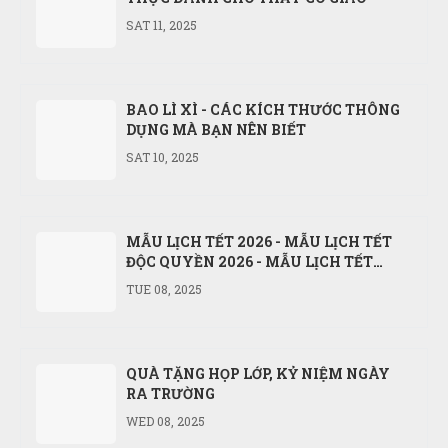
SAT 11, 2025
BAO LÌ XÌ - CÁC KÍCH THƯỚC THÔNG
DỤNG MÀ BẠN NÊN BIẾT
SAT 10, 2025
MẪU LỊCH TẾT 2026 - MẪU LỊCH TẾT
ĐỘC QUYỀN 2026 - MẪU LỊCH TẾT
NĂM BÍNH NGỌ 2026
TUE 08, 2025
QUÀ TẶNG HỌP LỚP, KỶ NIỆM NGÀY
RA TRƯỜNG
WED 08, 2025