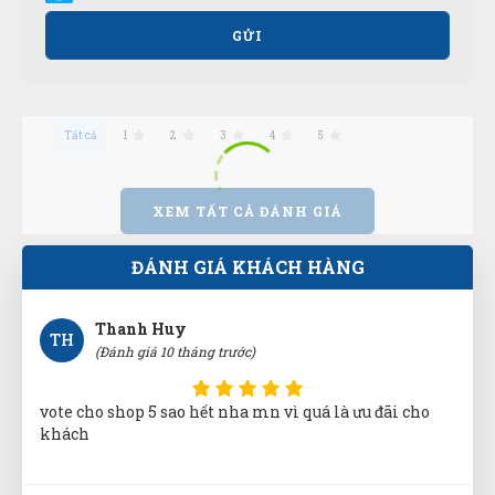
GỬI
Mua hàng vì chính sách và tin tưởng thông tin trên
website này
Tất cả
1
2
3
4
5
Diệu Liên
DL
(Đánh giá 10 tháng trước)
XEM TẤT CẢ ĐÁNH GIÁ
đóng gói cẩn thận giao hàng đủ
ĐÁNH GIÁ KHÁCH HÀNG
Thanh Huy
TH
(Đánh giá 10 tháng trước)
vote cho shop 5 sao hết nha mn vì quá là ưu đãi cho
khách