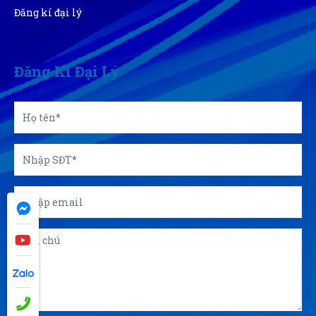
lượng và giá tốt
Đăng kí đại lý
Minh Thắng
MT
(Đánh giá 10 tháng trước)
Đăng Kí Đại Lý
Địa điểm dễ tìm xem cái là đến trải nghiệm được luôn
Như Ý Nguyễn
NN
(Đánh giá 10 tháng trước)
Shop không lớn mà bán hàng uy tín ghê, có đắt hơn
xíu nhưng đổi lại được cái bảo hành
Công Định
CĐ
(Đánh giá 10 tháng trước)