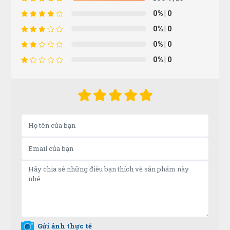
0%
| 0
0%
| 0
Thảo Liên
TL
0%
| 0
(Đánh giá 11 tháng trước)
0%
| 0
Thời gian phản hồi cực nhanh
Lan Chi Trần
LT
(Đánh giá 11 tháng trước)
Hàng mới. Không chê vào đâu được. Thanks shop!
Hữu Trọng
HT
(Đánh giá 10 tháng trước)
Gửi ảnh thực tế