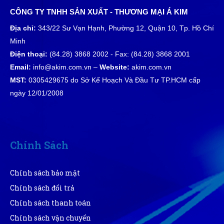
Diệu Liên
CÔNG TY TNHH SẢN XUẤT - THƯƠNG MẠI Á KIM
DL
(Đánh giá 10 tháng trước)
Địa chỉ:
343/22 Sư Vạn Hạnh, Phường 12, Quận 10, Tp. Hồ Chí
Minh
đóng gói cẩn thận giao hàng đủ
Điện thoại:
(84.28) 3868 2002 - Fax: (84.28) 3868 2001
Email:
info@akim.com.vn –
Website:
akim.com.vn
MST:
0305429675 do Sở Kế Hoạch Và Đầu Tư TP.HCM cấp
Thanh Huy
ngày 12/01/2008
TH
(Đánh giá 10 tháng trước)
vote cho shop 5 sao hết nha mn vì quá là ưu đãi cho
khách
Chính Sách
Chính sách bảo mật
Thanh
T
Chính sách đổi trả
(Đánh giá 10 tháng trước)
Chính sách thanh toán
Mọi người đến thử nhé, hàng bên đây đúng đẹp, chất
Chính sách vận chuyển