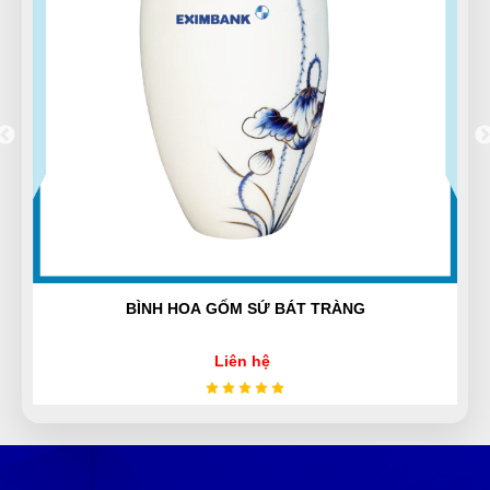
Thời gian phản hồi cực nhanh
Lan Chi Trần
LT
(Đánh giá 11 tháng trước)
Hàng mới. Không chê vào đâu được. Thanks shop!
BÌNH HOA GỐM SỨ BÁT TRÀNG
Hữu Trọng
HT
(Đánh giá 10 tháng trước)
Liên hệ
Mua hàng vì chính sách và tin tưởng thông tin trên
website này