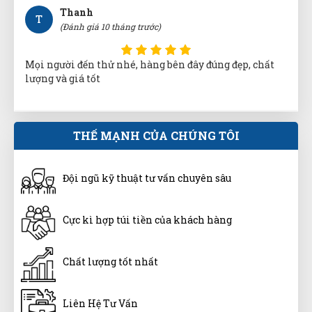
Thanh
T
(Đánh giá 10 tháng trước)
Mọi người đến thử nhé, hàng bên đây đúng đẹp, chất
lượng và giá tốt
Minh Thắng
THẾ MẠNH CỦA CHÚNG TÔI
MT
(Đánh giá 10 tháng trước)
Đội ngũ kỹ thuật tư vấn chuyên sâu
Địa điểm dễ tìm xem cái là đến trải nghiệm được luôn
Cực kì hợp túi tiền của khách hàng
Như Ý Nguyễn
NN
(Đánh giá 10 tháng trước)
Chất lượng tốt nhất
Shop không lớn mà bán hàng uy tín ghê, có đắt hơn
Liên Hệ Tư Vấn