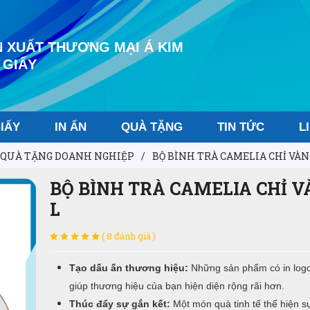
 XUẤT THƯƠNG MẠI Á KIM
 GIẤY
IẤY
IN ẤN
QUÀ TẶNG
TIN TỨC
L
QUÀ TẶNG DOANH NGHIỆP
/
BỘ BÌNH TRÀ CAMELIA CHỈ VÀNG
BỘ BÌNH TRÀ CAMELIA CHỈ VÀ
L
( 8 đánh giá )
Tạo dấu ấn thương hiệu:
Những sản phẩm có in logo
giúp thương hiệu của bạn hiện diện rộng rãi hơn.
Thúc đẩy sự gắn kết:
Một món quà tinh tế thể hiện s