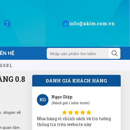
TV
(Đánh giá 1 năm trước)
Hàng xin sò nha mọi người nên mua
info@akim.com.vn
giao hàng nhanh ủng hộ shop 5 sao
Nguyễn Minh Hiếu
NH
IÊN HỆ
(Đánh giá 1 năm trước)
 0.8 L
Thật khổng thể tin nổi. Chất đến từng
đồng
NG 0.8
ĐÁNH GIÁ KHÁCH HÀNG
Ngọc Diệp
ND
(Đánh giá 1 năm trước)
, slogan sẽ
Mua hàng vì chính sách và tin tưởng
thông tin trên website này
ự quan tâm