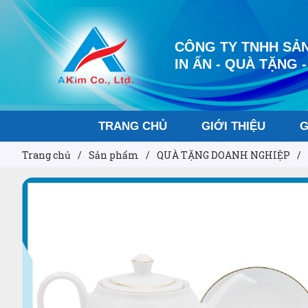
CÔNG TY TNHH SẢN
IN ẤN - QUÀ TẶNG -
TRANG CHỦ
GIỚI THIỆU
G
Trang chủ
/
Sản phẩm
/
QUÀ TẶNG DOANH NGHIỆP
/