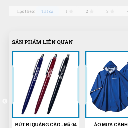
Lọc theo:
Tất cả
1
2
3
SẢN PHẨM LIÊN QUAN
K
BÚT BI QUẢNG CÁO - Mã 04
ÁO MƯA CÁN