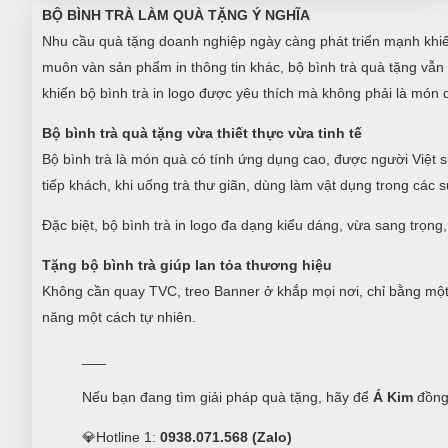
BỘ BÌNH TRÀ LÀM QUÀ TẶNG Ý NGHĨA
Nhu cầu quà tặng doanh nghiệp ngày càng phát triển mạnh khiến
muôn vàn sản phẩm in thông tin khác, bộ bình trà quà tặng vẫn
khiến bộ bình trà in logo được yêu thích mà không phải là món
Bộ bình trà quà tặng vừa thiết thực vừa tinh tế
Bộ bình trà là món quà có tính ứng dụng cao, được người Việt 
tiếp khách, khi uống trà thư giãn, dùng làm vật dụng trong các 
Đặc biệt, bộ bình trà in logo đa dạng kiểu dáng, vừa sang trọng
Tặng bộ bình trà giúp lan tỏa thương hiệu
Không cần quay TVC, treo Banner ở khắp mọi nơi, chỉ bằng một 
năng một cách tự nhiên.
___
Nếu bạn đang tìm giải pháp quà tặng, hãy để
Á Kim
đồng
💎Hotline 1:
0938.071.568 (Zalo)