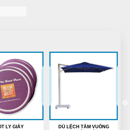
Quốc Việt
QV
(Đánh giá 1 năm trước)
Lần nào mua cũng được giảm giá
Ánh Tuyết
ÁT
(Đánh giá 1 năm trước)
Không gian hài hòa, mới lạ. Thích vì
không gian nơi đây nhé
Tạ Quang Hòa
TH
(Đánh giá 1 năm trước)
ÓT LY GIẤY
DÙ LỆCH TÂM VUÔNG