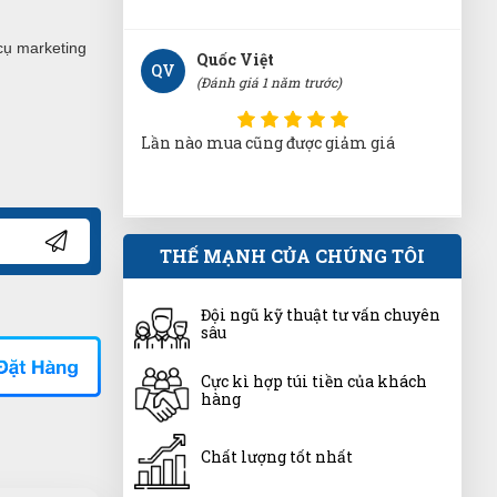
cụ marketing
Quốc Việt
QV
(Đánh giá 1 năm trước)
Lần nào mua cũng được giảm giá
Ánh Tuyết
THẾ MẠNH CỦA CHÚNG TÔI
ÁT
(Đánh giá 1 năm trước)
Đội ngũ kỹ thuật tư vấn chuyên
Không gian hài hòa, mới lạ. Thích vì
sâu
không gian nơi đây nhé
Cực kì hợp túi tiền của khách
hàng
Tạ Quang Hòa
TH
(Đánh giá 1 năm trước)
Chất lượng tốt nhất