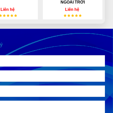
NGOÀI TRỜI
Trang dễ lựa sản phẩm cực, phân loại
rõ ràng, không rành mấy này mà mua
Liên hệ
Liên hệ
cũng dễ
Thanh Việt
TV
(Đánh giá 1 năm trước)
Lý
Bảo 2 -3 hôm mới nhận được mà trong
chiều có luôn. Quá vip pro
Tuấn Anh
TA
(Đánh giá 1 năm trước)
Nhân viên tuy ít nhưng phục vụ rất
chu đáo nhưng nhiệt tình