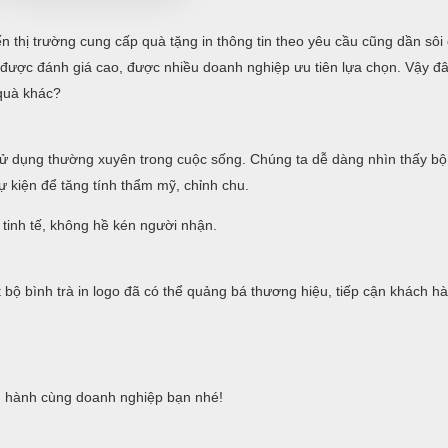
 thị trường cung cấp quà tặng in thông tin theo yêu cầu cũng dần sôi
 được đánh giá cao, được nhiều doanh nghiệp ưu tiên lựa chọn. Vậy đâu
 quà khác?
sử dụng thường xuyên trong cuộc sống. Chúng ta dễ dàng nhìn thấy bộ 
sự kiện để tăng tính thẩm mỹ, chỉnh chu.
, tinh tế, không hề kén người nhận.
bộ bình trà in logo đã có thể quảng bá thương hiệu, tiếp cận khách h
 hành cùng doanh nghiệp bạn nhé!