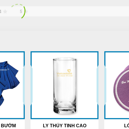
4
5
H BƯỚM
LY THỦY TINH CAO
L