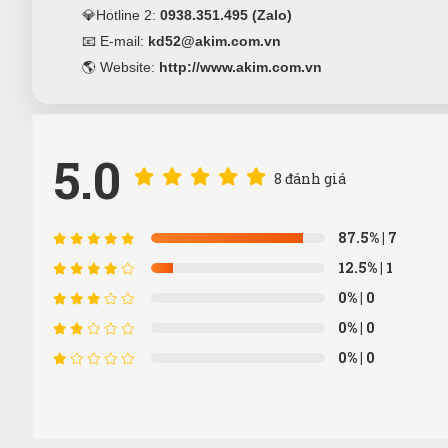
💎Hotline 2:
0938.351.495 (Zalo)
📧 E-mail:
kd52@akim.com.vn
🌎 Website:
http://www.akim.com.vn
5.0
8 đánh giá
87.5%
| 7
12.5%
| 1
0%
| 0
0%
| 0
0%
| 0