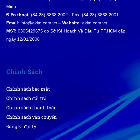
Minh
Sản phẩm đúng đẹp và chất lượng
Điện thoại:
(84.28) 3868 2002 - Fax: (84.28) 3868 2001
Email:
info@akim.com.vn –
Website:
akim.com.vn
MST:
0305429675 do Sở Kế Hoạch Và Đầu Tư TP.HCM cấp
Xuân Hồng
ngày 12/01/2008
XH
(Đánh giá 1 năm trước)
Trang dễ lựa sản phẩm cực, phân loại rõ ràng, không
rành mấy này mà mua cũng dễ
Chính Sách
Chính sách bảo mật
Phú Quốc
PQ
Chính sách đổi trả
(Đánh giá 1 năm trước)
Chính sách thanh toán
giao hàng hơi nhanh luôn, ok lắm
Chính sách vận chuyển
Đăng kí đại lý