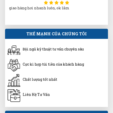
giao hàng hơi nhanh luôn, ok lắm
Vũ Hoàng
THẾ MẠNH CỦA CHÚNG TÔI
VH
(Đánh giá 1 năm trước)
Đội ngũ kỹ thuật tư vấn chuyên sâu
đã tham khảo nhiều bên nhưng đây đúng là nơi để lựa
chọn
Cực kì hợp túi tiền của khách hàng
Thanh Tâm
TT
(Đánh giá 1 năm trước)
Chất lượng tốt nhất
có rất nhiều chương trình khuyến mại trong shop,
Liên Hệ Tư Vấn
tôi thích rồi nha