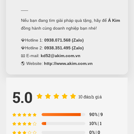
___
Nếu bạn đang tìm giải pháp quà tặng, hãy để
Á Kim
đồng hành cùng doanh nghiệp bạn nhé!
💎Hotline 1:
0938.071.568 (Zalo)
💎Hotline 2:
0938.351.495 (Zalo)
📧 E-mail:
kd52@akim.com.vn
🌎 Website:
http://www.akim.com.vn
5.0
10 đánh giá
90%
| 9
10%
| 1
0%
| 0