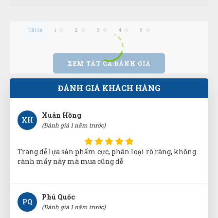
Tất cả
1
2
3
4
5
Thái Quý
TQ
(Đánh giá 1 năm trước)
XEM TẤT CẢ ĐÁNH GIÁ
Sản phẩm đúng đẹp và chất lượng
ĐÁNH GIÁ KHÁCH HÀNG
Xuân Hồng
XH
(Đánh giá 1 năm trước)
Trang dễ lựa sản phẩm cực, phân loại rõ ràng, không
rành mấy này mà mua cũng dễ
Phú Quốc
PQ
(Đánh giá 1 năm trước)