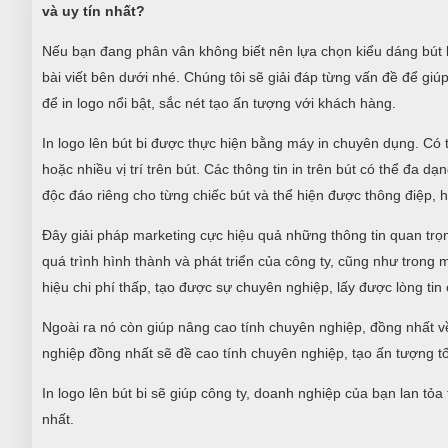
và uy tín nhất?
Nếu bạn đang phân vân không biết nên lựa chọn kiểu dáng bút b
bài viết bên dưới nhé. Chúng tôi sẽ giải đáp từng vấn đề để gi
để in logo nổi bật, sắc nét tạo ấn tượng với khách hàng.
In logo lên bút bi được thực hiện bằng máy in chuyên dụng. Có t
hoặc nhiều vị trí trên bút. Các thông tin in trên bút có thể đa d
độc đáo riêng cho từng chiếc bút và thể hiện được thông điệp, 
Đây giải pháp marketing cực hiệu quả những thông tin quan trọ
quá trình hình thành và phát triển của công ty, cũng như trong
hiệu chi phí thấp, tạo được sự chuyên nghiệp, lấy được lòng ti
Ngoài ra nó còn giúp nâng cao tính chuyên nghiệp, đồng nhất v
nghiệp đồng nhất sẽ đề cao tính chuyên nghiệp, tạo ấn tượng tố
In logo lên bút bi sẽ giúp công ty, doanh nghiệp của bạn lan tỏ
nhất.