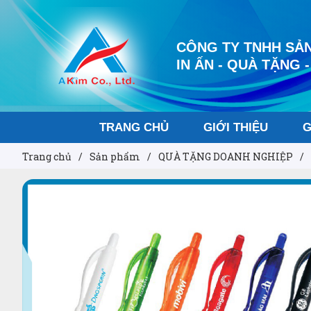
CÔNG TY TNHH SẢN
IN ẤN - QUÀ TẶNG -
TRANG CHỦ
GIỚI THIỆU
G
Trang chủ
/
Sản phẩm
/
QUÀ TẶNG DOANH NGHIỆP
/