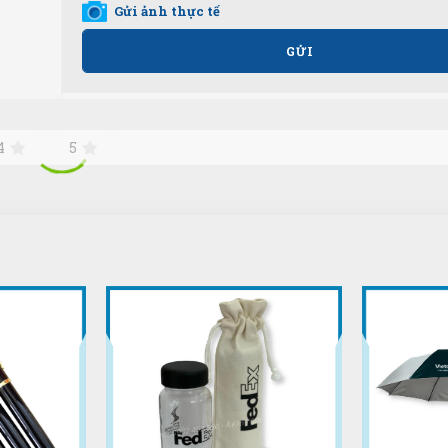
Gửi ảnh thực tế
GỬI
4
5