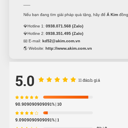
___
Nếu bạn đang tìm giải pháp quà tặng, hãy để
Á Kim
đồng
💎Hotline 1:
0938.071.568 (Zalo)
💎Hotline 2:
0938.351.495 (Zalo)
📧 E-mail:
kd52@akim.com.vn
🌎 Website:
http://www.akim.com.vn
5.0
11 đánh giá
90.909090909091%
| 10
9.0909090909091%
| 1