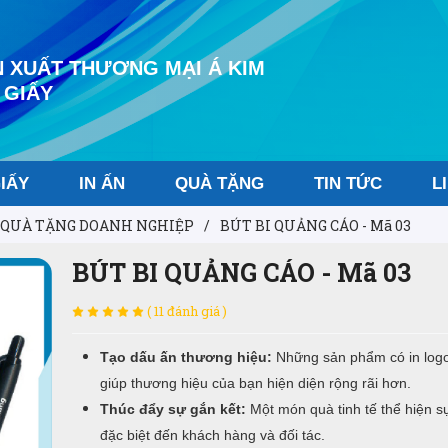
 XUẤT THƯƠNG MẠI Á KIM
 GIẤY
IẤY
IN ẤN
QUÀ TẶNG
TIN TỨC
L
QUÀ TẶNG DOANH NGHIỆP
/
BÚT BI QUẢNG CÁO - Mã 03
BÚT BI QUẢNG CÁO - Mã 03
( 11 đánh giá )
Tạo dấu ấn thương hiệu:
Những sản phẩm có in logo
giúp thương hiệu của bạn hiện diện rộng rãi hơn.
Thúc đẩy sự gắn kết:
Một món quà tinh tế thể hiện s
đặc biệt đến khách hàng và đối tác.