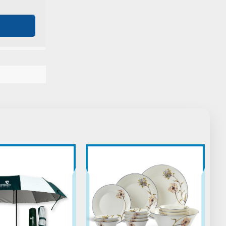
Duyên Phan
DP
(Đánh giá 1 năm trước)
Thích nhất là có quà tặng đi kèm
Võ Minh Thiện
VT
(Đánh giá 1 năm trước)
Bên đây làm việc tận tâm, nhân viên
nhiệt tình
Thúy Hằng
TH
(Đánh giá 1 năm trước)