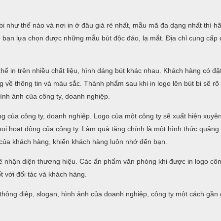
i như thế nào và nơi in ở đâu giá rẻ nhất, mẫu mã đa dạng nhất thì h
úp bạn lựa chọn được những mẫu bút độc đáo, lạ mắt. Địa chỉ cung cấp d
hể in trên nhiều chất liệu, hình dáng bút khác nhau. Khách hàng có đặt
ạng về thông tin và màu sắc. Thành phẩm sau khi in logo lên bút bi sẽ rõ 
hình ảnh của công ty, doanh nghiệp.
ng của công ty, doanh nghiệp. Logo của một công ty sẽ xuất hiện xuyên
 mọi hoạt động của công ty. Làm quà tặng chính là một hình thức quản
n của khách hàng, khiến khách hàng luôn nhớ đến bạn.
ề nhận diện thương hiệu. Các ấn phẩm văn phòng khi được in logo côn
t với đối tác và khách hàng.
a thông điệp, slogan, hình ảnh của doanh nghiệp, công ty một cách gần g