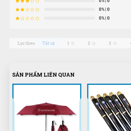
0%
| 0
0%
| 0
0%
| 0
Lọc theo:
Tất cả
1
2
3
SẢN PHẨM LIÊN QUAN