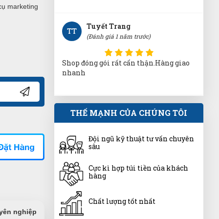
cụ marketing
Tuyết Trang
TT
(Đánh giá 1 năm trước)
Shop đóng gói rất cẩn thận.Hàng giao
nhanh
Quang Khang
THẾ MẠNH CỦA CHÚNG TÔI
QK
(Đánh giá 1 năm trước)
Đội ngũ kỹ thuật tư vấn chuyên
Giá mềm, hàng chất lượng
sâu
Cực kì hợp túi tiền của khách
hàng
Thu Giang
TG
(Đánh giá 1 năm trước)
Chất lượng tốt nhất
uyên nghiệp