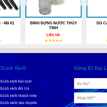
 ĐỰNG NƯỚC THỦY
DÙ CẦM TAY GẤP 3
TINH
Liên hệ
Liên hệ
Chính Sách
Đăng Kí Đại 
Chính sách bảo mật
Chính sách đổi trả
Chính sách thanh toán
Chính sách vận chuyển