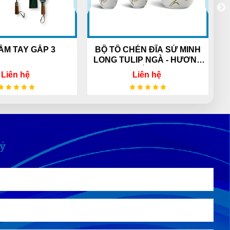
Mua hàng vì chính sách và tin tưởng
thông tin trên website này
BỘ TÔ CHÉN ĐĨA SỨ MINH
ÁO THUN CỔ TRỤ PO
Tuyết Trang
LONG TULIP NGÀ - HƯƠNG
TT
(Đánh giá 1 năm trước)
ĐỒNG
Liên hệ
Liên hệ
Shop đóng gói rất cẩn thận.Hàng giao
nhanh
Quang Khang
Lý
QK
(Đánh giá 1 năm trước)
Giá mềm, hàng chất lượng
Thu Giang