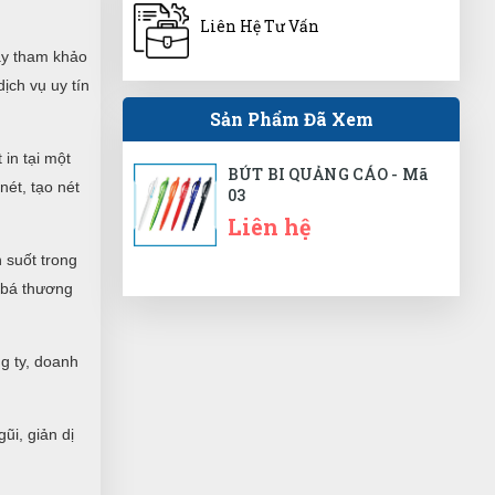
Dùng thấy ổn. Vote cho shop 5 sao
Liên Hệ Tư Vấn
trước.
ãy tham khảo
ịch vụ uy tín
Sản Phẩm Đã Xem
Đức Phan
ĐP
(Đánh giá 1 năm trước)
 in tại một
BÚT BI QUẢNG CÁO - Mã
nét, tạo nét
03
Chất lượng thật
Liên hệ
 suốt trong
g bá thương
Như Quỳnh
NQ
(Đánh giá 1 năm trước)
g ty, doanh
Thật khổng thể tin nổi. Chất đến từng
đồng
ũi, giản dị
Thạnh Võ