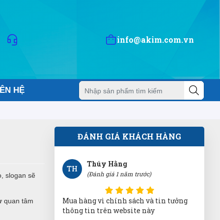
DP
(Đánh giá 1 năm trước)
Thích nhất là có quà tặng đi kèm
info@akim.com.vn
Võ Minh Thiện
VT
IÊN HỆ
(Đánh giá 1 năm trước)
Bên đây làm việc tận tâm, nhân viên
nhiệt tình
ĐÁNH GIÁ KHÁCH HÀNG
Thúy Hằng
TH
(Đánh giá 1 năm trước)
, slogan sẽ
Mua hàng vì chính sách và tin tưởng
ự quan tâm
thông tin trên website này