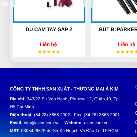
Y GẤP 2
BÚT BI PARKER - Mã 01
BÌNH
hệ
Liên hệ
CÔNG TY TNHH SẢN XUẤT - THƯƠNG MẠI Á KIM
Địa chỉ:
343/22 Sư Vạn Hạnh, Phường 12, Quận 10, Tp.
Hồ Chí Minh
Điện thoại:
(84.28) 3868 2002 - Fax: (84.28) 3868 2001
Email:
info@akim.com.vn –
Website:
akim.com.vn
MST:
0305429675 do Sở Kế Hoạch Và Đầu Tư TP.HCM