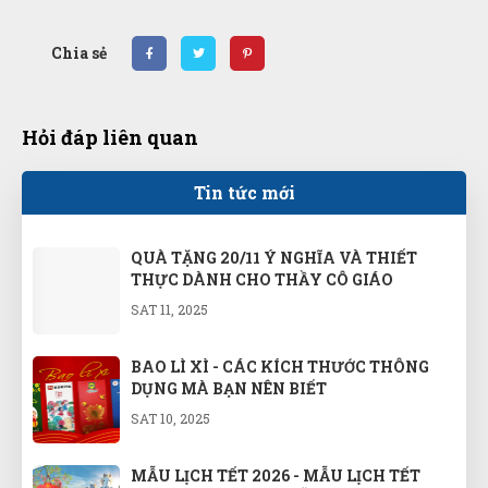
Chia sẻ
Hỏi đáp liên quan
Tin tức mới
QUÀ TẶNG 20/11 Ý NGHĨA VÀ THIẾT
THỰC DÀNH CHO THẦY CÔ GIÁO
SAT 11, 2025
BAO LÌ XÌ - CÁC KÍCH THƯỚC THÔNG
DỤNG MÀ BẠN NÊN BIẾT
SAT 10, 2025
MẪU LỊCH TẾT 2026 - MẪU LỊCH TẾT