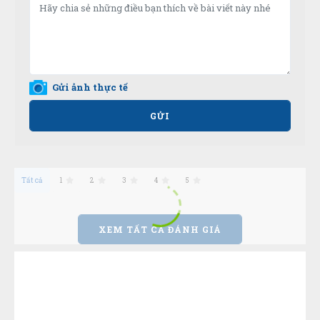
Gửi ảnh thực tế
GỬI
Tất cả
1
2
3
4
5
XEM TẤT CẢ ĐÁNH GIÁ