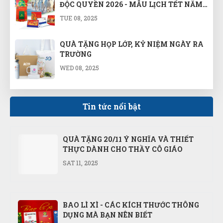
ĐỘC QUYỀN 2026 - MẪU LỊCH TẾT NĂM
BÍNH NGỌ 2026
TUE 08, 2025
QUÀ TẶNG HỌP LỚP, KỶ NIỆM NGÀY RA
TRƯỜNG
WED 08, 2025
GỢI Ý QUÀ TẶNG CÔNG NHÂN VIÊN
NHÂN DỊP KỶ NIỆM 80 NĂM QUỐC
Tin tức nổi bật
KHÁNH 2/9 VÀ CÁCH MẠNG THÁNG
WED 08, 2025
TÁM
QUÀ TẶNG 20/11 Ý NGHĨA VÀ THIẾT
THỰC DÀNH CHO THẦY CÔ GIÁO
SAT 11, 2025
BAO LÌ XÌ - CÁC KÍCH THƯỚC THÔNG
DỤNG MÀ BẠN NÊN BIẾT