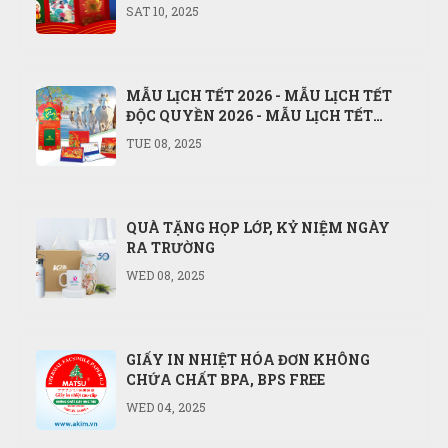
SAT 10, 2025
MẪU LỊCH TẾT 2026 - MẪU LỊCH TẾT
ĐỘC QUYỀN 2026 - MẪU LỊCH TẾT
NĂM BÍNH NGỌ 2026
TUE 08, 2025
QUÀ TẶNG HỌP LỚP, KỶ NIỆM NGÀY
RA TRƯỜNG
WED 08, 2025
GIẤY IN NHIỆT HÓA ĐƠN KHÔNG
CHỨA CHẤT BPA, BPS FREE
WED 04, 2025