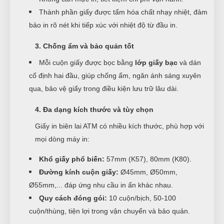
Thành phần giấy được tẩm hóa chất nhạy nhiệt, đảm
bảo in rõ nét khi tiếp xúc với nhiệt độ từ đầu in.
3. Chống ẩm và bảo quản tốt
Mỗi cuộn giấy được bọc bằng
lớp giấy bạc
và dán
cố định hai đầu, giúp chống ẩm, ngăn ánh sáng xuyên
qua, bảo vệ giấy trong điều kiện lưu trữ lâu dài.
4. Đa dạng kích thước và tùy chọn
Giấy in biên lai ATM có nhiều kích thước, phù hợp với
mọi dòng máy in:
Khổ giấy phổ biến:
57mm (K57), 80mm (K80).
Đường kính cuộn giấy:
Ø45mm, Ø50mm,
Ø55mm,... đáp ứng nhu cầu in ấn khác nhau.
Quy cách đóng gói:
10 cuộn/bịch, 50-100
cuộn/thùng, tiện lợi trong vận chuyển và bảo quản.