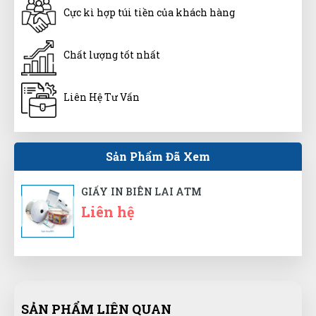
Cực kì hợp túi tiền của khách hàng
Chất lượng tốt đóng gói hàng kĩ giao nhanh tầm 2-3
ngày là có:rồi))
Chất lượng tốt nhất
Xuân Hồng
XH
Liên Hệ Tư Vấn
(Đánh giá 1 năm trước)
Sản phẩm dùng được, phù hợp với giá tiền.
Sản Phẩm Đã Xem
GIẤY IN BIÊN LAI ATM
Xuân Phúc
Liên hệ
XP
(Đánh giá 1 năm trước)
giá cả phải chăng, đáng để trãi nghiệm
SẢN PHẨM LIÊN QUAN