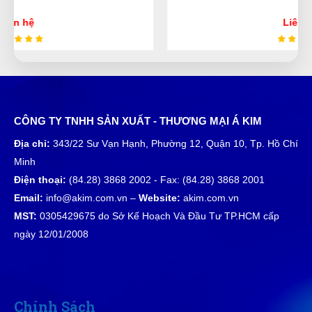
Liên hệ
Như Ý
NÝ
(Đánh giá 1 năm trước)
Giá mềm, hàng chất lượng
CÔNG TY TNHH SẢN XUẤT - THƯƠNG MẠI Á KIM
Địa chỉ:
343/22 Sư Vạn Hạnh, Phường 12, Quận 10, Tp. Hồ Chí
Minh
Văn Chí Tâm
VT
Điện thoại:
(84.28) 3868 2002 - Fax: (84.28) 3868 2001
(Đánh giá 1 năm trước)
Email:
info@akim.com.vn –
Website:
akim.com.vn
MST:
0305429675 do Sở Kế Hoạch Và Đầu Tư TP.HCM cấp
Chất lượng tốt đóng gói hàng kĩ giao nhanh tầm 2-3
ngày là có:rồi))
ngày 12/01/2008
Xuân Hồng
XH
(Đánh giá 1 năm trước)
Chính Sách