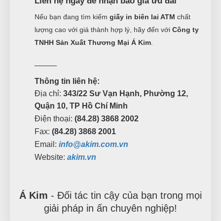
Liên hệ ngay để nhận báo giá ưu đãi
Nếu bạn đang tìm kiếm
giấy in biên lai ATM
chất
lượng cao với giá thành hợp lý, hãy đến với
Công ty
TNHH Sản Xuất Thương Mại Á Kim
.
_____
Thông tin liên hệ:
Địa chỉ:
343/22 Sư Vạn Hạnh, Phường 12,
Quận 10, TP Hồ Chí Minh
Điện thoại:
(84.28) 3868 2002
Fax:
(84.28) 3868 2001
Email:
info@akim.com.vn
Website:
akim.vn
Á Kim
- Đối tác tin cậy của bạn trong mọi
giải pháp in ấn chuyên nghiệp!