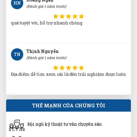
Thịnh Nguyễn
TN
(Đánh giá 1 năm trước)
Địa điểm dễ tìm xem cái là đến trải nghiệm được luôn
Như Ý
NÝ
(Đánh giá 1 năm trước)
Giá mềm, hàng chất lượng
THẾ MẠNH CỦA CHÚNG TÔI
Đội ngũ kỹ thuật tư vấn chuyên sâu
Văn Chí Tâm
VT
(Đánh giá 1 năm trước)