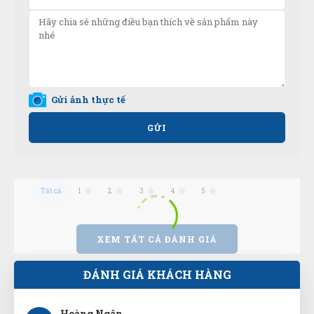
Xuân Phúc
XP
(Đánh giá 1 năm trước)
giá cả phải chăng, đáng để trãi nghiệm
Gửi ảnh thực tế
Thanh Việt
GỬI
TV
(Đánh giá 1 năm trước)
Tư vấn chuyên nghiệp
Tất cả
1
2
3
4
5
XEM TẤT CẢ ĐÁNH GIÁ
Hoàng Ngân
HN
(Đánh giá 1 năm trước)
ĐÁNH GIÁ KHÁCH HÀNG
quá tuyệt vời, hỗ trợ nhanh chóng