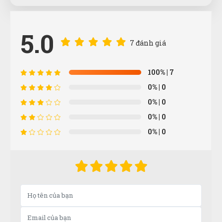
5.0
7 đánh giá
Văn Chí Tâm
VT
100%
| 7
(Đánh giá 1 năm trước)
0%
| 0
Chất lượng tốt đóng gói hàng kĩ giao nhanh tầm 2-3
0%
| 0
ngày là có:rồi))
0%
| 0
0%
| 0
Xuân Hồng
XH
(Đánh giá 1 năm trước)
Sản phẩm dùng được, phù hợp với giá tiền.