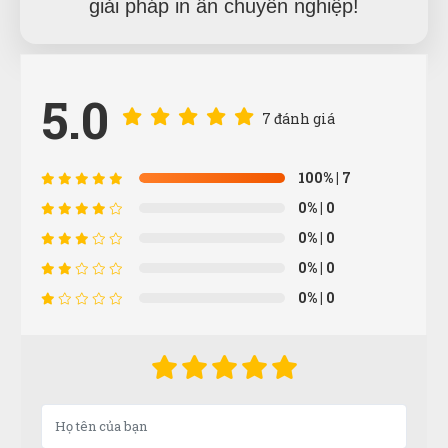
giải pháp in ấn chuyên nghiệp!
5.0
7 đánh giá
Tô Hóa
TH
(Đánh giá 1 năm trước)
100%
| 7
0%
| 0
Sản phẩm đúng đẹp và chất lượng
0%
| 0
0%
| 0
0%
| 0
Xuân Hương
XH
(Đánh giá 1 năm trước)
Tư vấn chuyên nghiệp