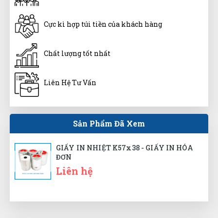
(Đánh giá 1 năm trước)
Cực kì hợp túi tiền của khách hàng
Sản phẩm đúng đẹp và chất lượng
Chất lượng tốt nhất
Xuân Hương
XH
Liên Hệ Tư Vấn
(Đánh giá 1 năm trước)
Tư vấn chuyên nghiệp
Sản Phẩm Đã Xem
GIẤY IN NHIỆT K57x38 - GIẤY IN HÓA
Thanh Tâm
ĐƠN
TT
(Đánh giá 1 năm trước)
Liên hệ
quá nhiệt tình báo giá, không nề hà gì cả. Tôi thích
rồi nha