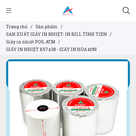
Trang chủ
/
Sản phẩm
/
SẢN XUẤT GIẤY IN NHIỆT- IN BILL TÍNH TIỀN
/
Giấy in nhiệt POS, ATM
/
GIẤY IN NHIỆT K57x38 - GIẤY IN HÓA ĐƠN