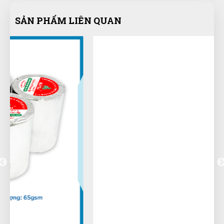
SẢN PHẨM LIÊN QUAN
Phạm Hoàng Phúc
PP
(Đánh giá 1 năm trước)
Tư vấn rất kiên nhẫn, hơi lâu xíu nhưng mua được
sản phẩm ưng ý
Nguyễn Bích Ngọc
NN
(Đánh giá 1 năm trước)
đóng gói rất gọn và đẹp,có hướng dẫn sử dụng rõ ràng.
Như Ý Nguyễn
NN
(Đánh giá 1 năm trước)