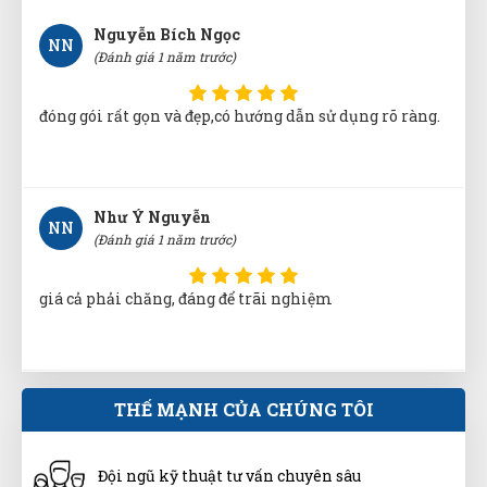
đóng gói rất gọn và đẹp,có hướng dẫn sử dụng rõ ràng.
Như Ý Nguyễn
NN
(Đánh giá 1 năm trước)
giá cả phải chăng, đáng để trãi nghiệm
Lại Thị Nhàn
LN
(Đánh giá 1 năm trước)
Địa điểm dễ tìm xem cái là đến trải nghiệm được luôn
THẾ MẠNH CỦA CHÚNG TÔI
Tô Hóa
Đội ngũ kỹ thuật tư vấn chuyên sâu
TH