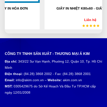
giá cả phải chăng, đáng để trãi nghiệm
GIẤY IN NHIỆT K80x60 - GIẤY IN HÓA ĐƠN
Liên hệ
Lại Thị Nhàn
LN
(Đánh giá 1 năm trước)
Địa điểm dễ tìm xem cái là đến trải nghiệm được luôn
CÔNG TY TNHH SẢN XUẤT - THƯƠNG MẠI Á KIM
Địa chỉ:
343/22 Sư Vạn Hạnh, Phường 12, Quận 10, Tp. Hồ Chí
Tô Hóa
TH
Minh
(Đánh giá 1 năm trước)
Điện thoại:
(84.28) 3868 2002 - Fax: (84.28) 3868 2001
Email:
info@akim.com.vn –
Website:
akim.com.vn
Sản phẩm đúng đẹp và chất lượng
MST:
0305429675 do Sở Kế Hoạch Và Đầu Tư TP.HCM cấp
ngày 12/01/2008
Xuân Hương
XH