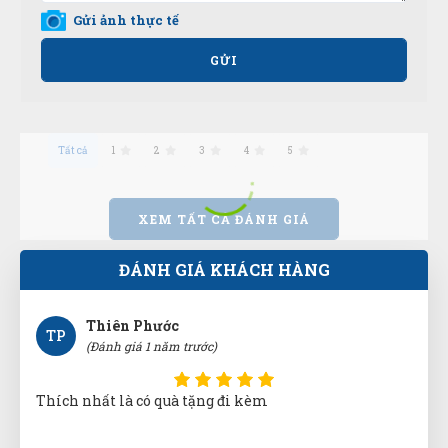
Gửi ảnh thực tế
Xuân Hương
XH
(Đánh giá 1 năm trước)
GỬI
đóng gói cẩn thận giao hàng đủ
Tất cả
1
2
3
4
5
Thiên Phước
TP
(Đánh giá 1 năm trước)
XEM TẤT CẢ ĐÁNH GIÁ
ĐÁNH GIÁ KHÁCH HÀNG
Thích nhất là có quà tặng đi kèm
Kim Anh
KA
(Đánh giá 1 năm trước)
Hài lòng về chất lượng sản phảm bên bạn, nhân viên