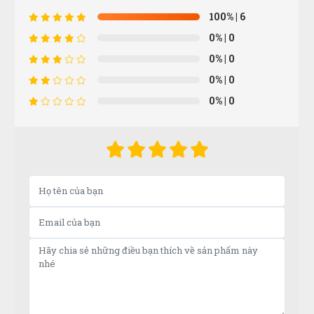
100%
| 6
Nhân viên phục vụ chu đáo, nhanh chóng lắm luôn
0%
| 0
0%
| 0
0%
| 0
Ánh Tuyết
0%
| 0
ÁT
(Đánh giá 1 năm trước)
Được người quen giới thiệu, sản phẩm thật, chất
lượng thật
Công Định
CĐ
(Đánh giá 1 năm trước)
Mua hàng vì chính sách và tin tưởng thông tin trên
website này