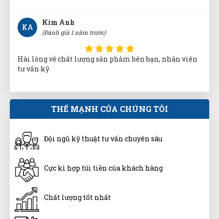
tư vấn kỹ
Thúy Nga
TN
(Đánh giá 1 năm trước)
Nhân viên phục vụ chu đáo, nhanh chóng lắm luôn
THẾ MẠNH CỦA CHÚNG TÔI
Ánh Tuyết
ÁT
(Đánh giá 1 năm trước)
Đội ngũ kỹ thuật tư vấn chuyên sâu
Được người quen giới thiệu, sản phẩm thật, chất
Cực kì hợp túi tiền của khách hàng
lượng thật
Chất lượng tốt nhất
Công Định
CĐ
(Đánh giá 1 năm trước)