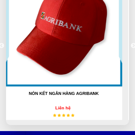
Kim Anh
KA
(Đánh giá 1 năm trước)
Hài lòng về chất lượng sản phảm bên bạn, nhân viên
tư vấn kỹ
Thúy Nga
TN
(Đánh giá 1 năm trước)
Nhân viên phục vụ chu đáo, nhanh chóng lắm luôn
MÓC KHÓA + PHỤ KIỆN
Liên hệ
Ánh Tuyết
ÁT
(Đánh giá 1 năm trước)
Được người quen giới thiệu, sản phẩm thật, chất