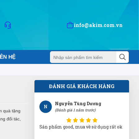
Minh Quân Hoàng
MH
info@akim.com.vn
(Đánh giá 1 năm trước)
Lần nào mua cũng được giảm giá
IÊN HỆ
Nguyễn Tùng Dương
N
(Đánh giá 1 năm trước)
ĐÁNH GIÁ KHÁCH HÀNG
Sản phẩm good, mua về sử dụng rất ok
m quà tặng
ng đối tác,
Minh Đức
MĐ
(Đánh giá 1 năm trước)