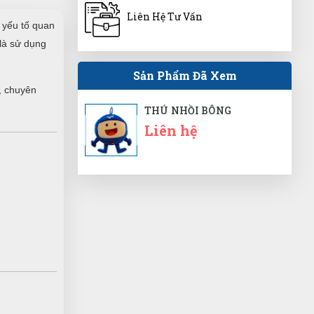
Xuân Phúc
XP
Liên Hệ Tư Vấn
(Đánh giá 1 năm trước)
 yếu tố quan
 là sử dụng
Lần nào mua cũng được giảm giá
Sản Phẩm Đã Xem
, chuyên
THÚ NHỒI BÔNG
Anh Minh
Liên hệ
AM
(Đánh giá 1 năm trước)
giá cả phải chăng, đáng để trãi nghiệm
Phạm Thái Vũ
PV
(Đánh giá 1 năm trước)
Tôi khá thích cách tư vấn ở đây, thân
thiện nhiệt tình