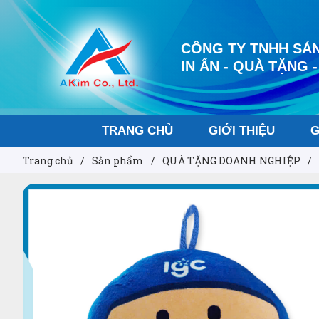
CÔNG TY TNHH SẢN
IN ẤN - QUÀ TẶNG -
TRANG CHỦ
GIỚI THIỆU
G
Trang chủ
/
Sản phẩm
/
QUÀ TẶNG DOANH NGHIỆP
/