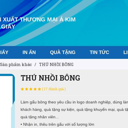
 XUẤT THƯƠNG MẠI Á KIM
 GIẤY
IẤY
IN ẤN
QUÀ TẶNG
TIN TỨC
L
Sản phẩm khác
/
THÚ NHỒI BÔNG
THÚ NHỒI BÔNG
( 17 đánh giá )
Làm gấu bông theo yêu cầu in logo
doanh nghiệp, dùng là
khách hàng, quà tặng sự kiện, quà tặng khuyến mại, quà tặ
quà tặng nhân viên...
• Nhận in, thêu trên gấu với số lượng lớn