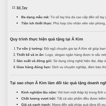
Sổ Tay
Đa dạng mẫu mã:
Từ sổ tay bìa da cao cấp đến sổ tay g
Tiện ích thiết thực:
Phù hợp cho nhân viên văn phòng, 
Quy trình thực hiện quà tặng tại Á Kim
Tư vấn ý tưởng:
Đội ngũ chuyên gia tại Á Kim sẽ giúp bạn
Thiết kế và in ấn:
Logo, slogan ngân hàng được in sắc nét
Sản xuất và đóng gói:
Sử dụng công nghệ hiện đại, đáp ứ
Giao hàng đúng hẹn:
Dịch vụ chuyên nghiệp, đảm bảo thờ
Tại sao chọn Á Kim làm đối tác quà tặng doanh ng
Kinh nghiệm lâu năm:
Với hơn một thập kỷ trong lĩnh v
Chất lượng vượt trội:
Tất cả sản phẩm đều được kiểm 
Giá cả cạnh tranh:
Mang đến giải pháp quà tặng tối ưu v