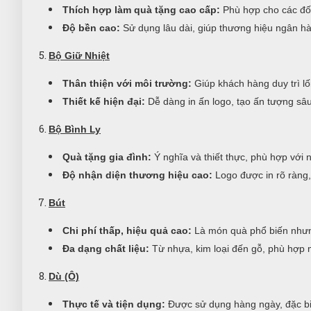
Thích hợp làm quà tặng cao cấp:
Phù hợp cho các đối
Độ bền cao:
Sử dụng lâu dài, giúp thương hiệu ngân h
Bộ Giữ Nhiệt
Thân thiện với môi trường:
Giúp khách hàng duy trì lố
Thiết kế hiện đại:
Dễ dàng in ấn logo, tạo ấn tượng sâu
Bộ Bình Ly
Quà tặng gia đình:
Ý nghĩa và thiết thực, phù hợp với 
Độ nhận diện thương hiệu cao:
Logo được in rõ ràng,
Bút
Chi phí thấp, hiệu quả cao:
Là món quà phổ biến nhưn
Đa dạng chất liệu:
Từ nhựa, kim loại đến gỗ, phù hợp 
Dù (Ô)
Thực tế và tiện dụng:
Được sử dụng hàng ngày, đặc biệ