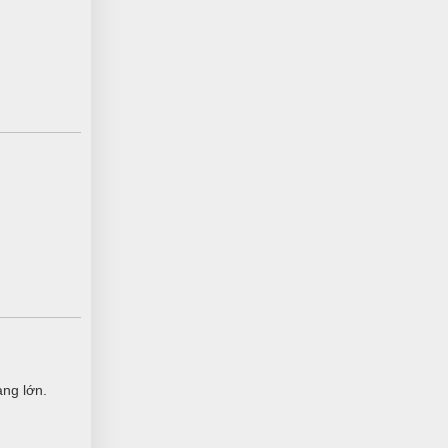
Xuân
X
(Đánh giá 1 năm trước)
Chất lượng sản phẩm tuyệt vời.Mọi
người nên mua nhé
Minh Quân Hoàng
MH
(Đánh giá 1 năm trước)
Lần nào mua cũng được giảm giá
àng lớn.
Nguyễn Tùng Dương
N
(Đánh giá 1 năm trước)