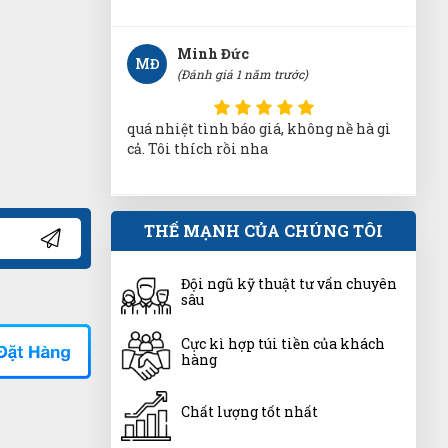
quá nhiệt tình báo giá, không nề hà gì
cả. Tôi thích rồi nha
Phạm Hoàng Phúc
PP
(Đánh giá 1 năm trước)
Tuyệt vời còn gì bằng, rất ok lắm luôn
THẾ MẠNH CỦA CHÚNG TÔI
Đội ngũ kỹ thuật tư vấn chuyên
Thanh Việt
sâu
TV
(Đánh giá 1 năm trước)
Cực kì hợp túi tiền của khách
hàng
Bảo 2 -3 hôm mới nhận được mà trong
chiều có luôn. Quá vip pro
Chất lượng tốt nhất