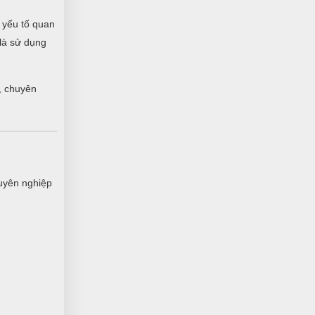
Sản phẩm good, mua về sử dụng rất ok
 yếu tố quan
 là sử dụng
Minh Đức
, chuyên
MĐ
(Đánh giá 1 năm trước)
quá nhiệt tình báo giá, không nề hà gì
cả. Tôi thích rồi nha
uyên nghiệp
Phạm Hoàng Phúc
PP
(Đánh giá 1 năm trước)
Tuyệt vời còn gì bằng, rất ok lắm luôn