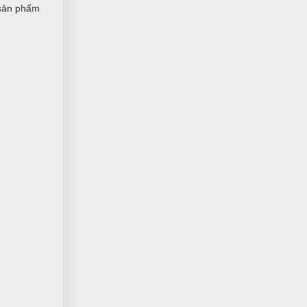
 sản phẩm
Công Định
CĐ
(Đánh giá 1 năm trước)
Thái độ phục vụ tốt, nhân viên niềm
nở
Như Quỳnh
NQ
(Đánh giá 1 năm trước)
giảm giá là thấy thích rồi
Nguyễn Hoàng Long
NL
(Đánh giá 1 năm trước)