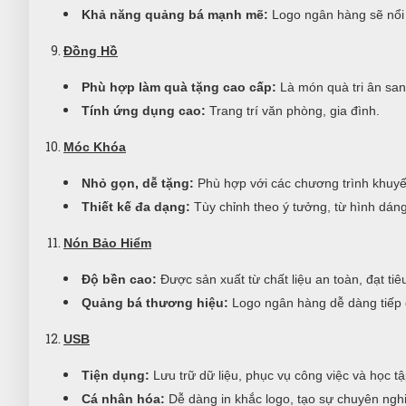
Khả năng quảng bá mạnh mẽ:
Logo ngân hàng sẽ nổi 
Đồng Hồ
Phù hợp làm quà tặng cao cấp:
Là món quà tri ân san
Tính ứng dụng cao:
Trang trí văn phòng, gia đình.
Móc Khóa
Nhỏ gọn, dễ tặng:
Phù hợp với các chương trình khuyến
Thiết kế đa dạng:
Tùy chỉnh theo ý tưởng, từ hình dán
Nón Bảo Hiểm
Độ bền cao:
Được sản xuất từ chất liệu an toàn, đạt ti
Quảng bá thương hiệu:
Logo ngân hàng dễ dàng tiếp 
USB
Tiện dụng:
Lưu trữ dữ liệu, phục vụ công việc và học tậ
Cá nhân hóa:
Dễ dàng in khắc logo, tạo sự chuyên nghi