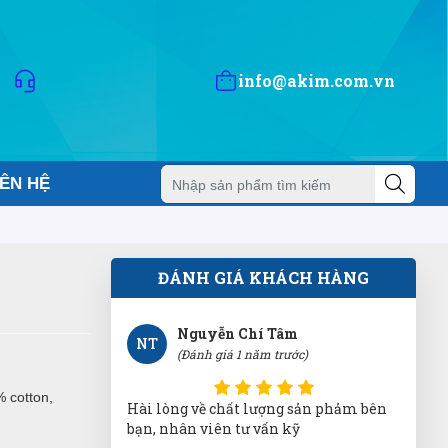
Hoàng Ngân
HN
(Đánh giá 1 năm trước)
info@akim.com.vn
trãi nghiệm tốt là đánh giá 5 sao.
không nói nhiều
IÊN HỆ
Nguyễn Chí Tâm
NT
(Đánh giá 1 năm trước)
ĐÁNH GIÁ KHÁCH HÀNG
Hài lòng về chất lượng sản phảm bên
bạn, nhân viên tư vấn kỹ
Quang Thành
QT
% cotton,
(Đánh giá 1 năm trước)