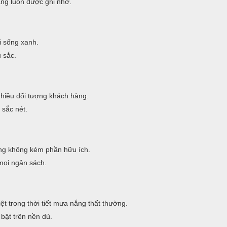
àng luôn được ghi nhớ.
i sống xanh.
 sắc.
nhiều đối tượng khách hàng.
 sắc nét.
g không kém phần hữu ích.
mọi ngân sách.
t trong thời tiết mưa nắng thất thường.
bật trên nền dù.