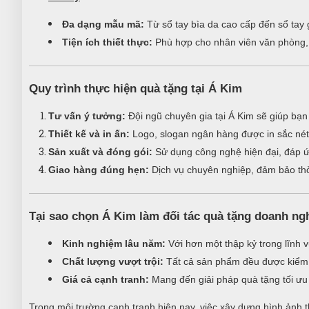
Đa dạng mẫu mã:
Từ sổ tay bìa da cao cấp đến sổ tay g
Tiện ích thiết thực:
Phù hợp cho nhân viên văn phòng, 
Quy trình thực hiện quà tặng tại Á Kim
Tư vấn ý tưởng:
Đội ngũ chuyên gia tại Á Kim sẽ giúp bạn
Thiết kế và in ấn:
Logo, slogan ngân hàng được in sắc nét
Sản xuất và đóng gói:
Sử dụng công nghệ hiện đại, đáp ứ
Giao hàng đúng hẹn:
Dịch vụ chuyên nghiệp, đảm bảo thờ
Tại sao chọn Á Kim làm đối tác quà tặng doanh ng
Kinh nghiệm lâu năm:
Với hơn một thập kỷ trong lĩnh v
Chất lượng vượt trội:
Tất cả sản phẩm đều được kiểm 
Giá cả cạnh tranh:
Mang đến giải pháp quà tặng tối ưu v
Trong môi trường cạnh tranh hiện nay, việc xây dựng hình ảnh t