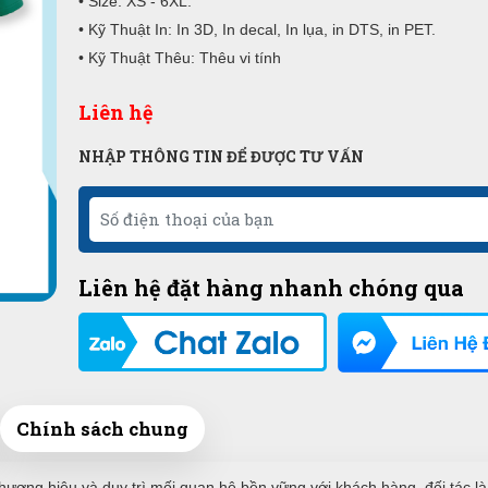
• Size: XS - 6XL.
• Kỹ Thuật In: In 3D, In decal, In lụa, in DTS, in PET.
• Kỹ Thuật Thêu: Thêu vi tính
Liên hệ
NHẬP THÔNG TIN ĐỂ ĐƯỢC TƯ VẤN
Liên hệ đặt hàng nhanh chóng qua
Chính sách chung
hương hiệu và duy trì mối quan hệ bền vững với khách hàng, đối tác là