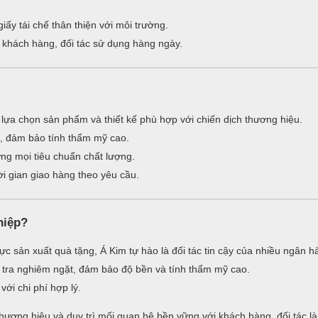
iấy tái chế thân thiện với môi trường.
khách hàng, đối tác sử dụng hàng ngày.
 lựa chọn sản phẩm và thiết kế phù hợp với chiến dịch thương hiệu.
, đảm bảo tính thẩm mỹ cao.
ng mọi tiêu chuẩn chất lượng.
i gian giao hàng theo yêu cầu.
hiệp?
ực sản xuất quà tặng, Á Kim tự hào là đối tác tin cậy của nhiều ngân h
tra nghiêm ngặt, đảm bảo độ bền và tính thẩm mỹ cao.
ới chi phí hợp lý.
hương hiệu và duy trì mối quan hệ bền vững với khách hàng, đối tác là