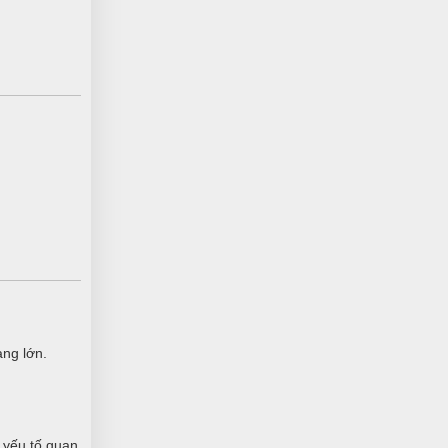
Vân Nguyễn
VN
(Đánh giá 1 năm trước)
Thà không bán chớ bán là phải hàng
chuẩn. Kết nhất câu này của chủ shop
Lê Chí Trung
LT
(Đánh giá 1 năm trước)
Trang dễ lựa sản phẩm cực, phân loại
rõ ràng, không rành mấy này mà mua
cũng dễ
àng lớn.
Nguyễn Bích Ngọc
NN
(Đánh giá 1 năm trước)
 yếu tố quan