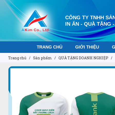
CÔNG TY TNHH SẢN
IN ẤN - QUÀ TẶNG -
TRANG CHỦ
GIỚI THIỆU
G
Trang chủ
/
Sản phẩm
/
QUÀ TẶNG DOANH NGHIỆP
/