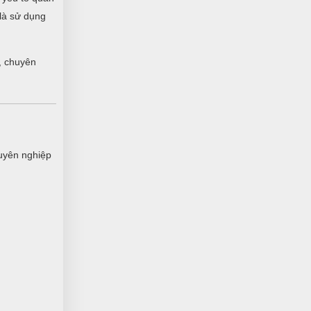
Càng mua nhiều càng thấy thích nhiều
 là sử dụng
luôn. Hihi Cho 5 sao
, chuyên
Phạm Hoàng Phúc
PP
(Đánh giá 1 năm trước)
Được người quen PR nhờ lên web thấy
dịch vụ ok. Nên đến trải ngiệm luôn
uyên nghiệp
Duyên Phan
DP
(Đánh giá 1 năm trước)
Hôm qua đặt hôm nay có hàng rồi