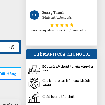
giao hàng nhanh mik cực ưng nha
Hoàng Trung Nhân
HN
(Đánh giá 1 năm trước)
Nhân viên hỗ trợ nhanh, hướng dẫn
tận tình, nhanh chóng
THẾ MẠNH CỦA CHÚNG TÔI
Văn Chí Tâm
Đội ngũ kỹ thuật tư vấn chuyên
VT
(Đánh giá 1 năm trước)
sâu
Cực kì hợp túi tiền của khách
đi đâu cũng thấy bên đây. chuyên
hàng
nghiệp dữ
Chất lượng tốt nhất
Vân Nguyễn
 yếu tố quan