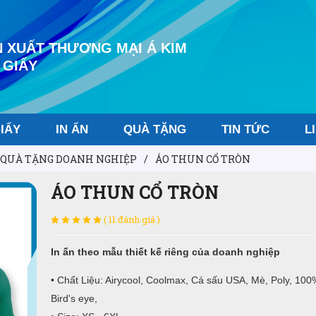
 XUẤT THƯƠNG MẠI Á KIM
 GIẤY
IẤY
IN ẤN
QUÀ TẶNG
TIN TỨC
L
QUÀ TẶNG DOANH NGHIỆP
/
ÁO THUN CỔ TRÒN
ÁO THUN CỔ TRÒN
( 11 đánh giá )
In ấn theo mẫu thiết kế riêng của doanh nghiệp
• Chất Liệu: Airycool, Coolmax, Cá sấu USA, Mè, Poly, 100
Bird's eye,