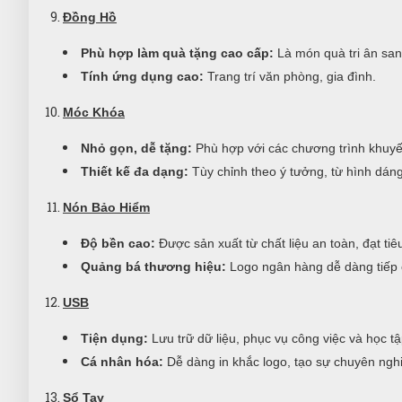
Đồng Hồ
Phù hợp làm quà tặng cao cấp:
Là món quà tri ân san
Tính ứng dụng cao:
Trang trí văn phòng, gia đình.
Móc Khóa
Nhỏ gọn, dễ tặng:
Phù hợp với các chương trình khuyến
Thiết kế đa dạng:
Tùy chỉnh theo ý tưởng, từ hình dán
Nón Bảo Hiểm
Độ bền cao:
Được sản xuất từ chất liệu an toàn, đạt ti
Quảng bá thương hiệu:
Logo ngân hàng dễ dàng tiếp 
USB
Tiện dụng:
Lưu trữ dữ liệu, phục vụ công việc và học tậ
Cá nhân hóa:
Dễ dàng in khắc logo, tạo sự chuyên nghi
Sổ Tay