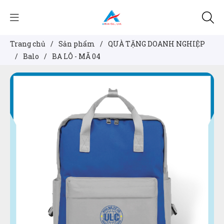
Trang chủ
/
Sản phẩm
/
QUÀ TẶNG DOANH NGHIỆP
/
Balo
/
BA LÔ - MÃ 04