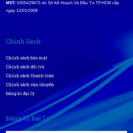
MST:
0305429675 do Sở Kế Hoạch Và Đầu Tư TP.HCM cấp
Nguyễn Chí Tâm
ngày 12/01/2008
NT
(Đánh giá 1 năm trước)
shop phục vụ tốt, có cơ hội sẽ ủng hộ shop thêmm
Chính Sách
Chính sách bảo mật
Minh Thắng
MT
Chính sách đổi trả
(Đánh giá 1 năm trước)
Chính sách thanh toán
Được người quen PR nhờ lên web thấy dịch vụ ok. Nên
Chính sách vận chuyển
đến trải ngiệm luôn
Đăng kí đại lý
Phạm Thái Vũ
PV
(Đánh giá 1 năm trước)
Đăng Kí Đại Lý
Shop rất nhiệt tình, dễ thương.