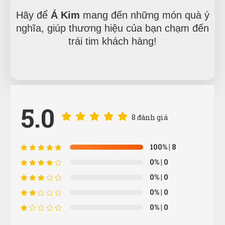
Hãy để
Á Kim
mang đến những món quà ý
nghĩa, giúp thương hiệu của bạn chạm đến
trái tim khách hàng!
5.0
8 đánh giá
100%
| 8
0%
| 0
0%
| 0
Phạm Thái Vũ
PV
0%
| 0
(Đánh giá 1 năm trước)
0%
| 0
Shop rất nhiệt tình, dễ thương.