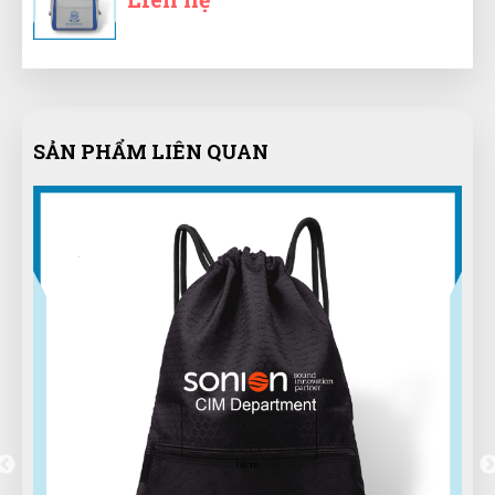
Đăng Khôi
ĐK
(Đánh giá 1 năm trước)
SẢN PHẨM LIÊN QUAN
Sản phẩm dùng được, phù hợp với giá tiền.
Phi Pha Nguyễn
PN
(Đánh giá 1 năm trước)
Hàng mới. Không chê vào đâu được. Thanks shop!
Thiên Phước
TP
(Đánh giá 1 năm trước)