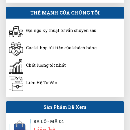
Nguyễn Chí Tâm
THẾ MẠNH CỦA CHÚNG TÔI
NT
(Đánh giá 1 năm trước)
Đội ngũ kỹ thuật tư vấn chuyên sâu
shop phục vụ tốt, có cơ hội sẽ ủng hộ shop thêmm
Cực kì hợp túi tiền của khách hàng
Minh Thắng
MT
(Đánh giá 1 năm trước)
Chất lượng tốt nhất
Được người quen PR nhờ lên web thấy dịch vụ ok. Nên
Liên Hệ Tư Vấn
đến trải ngiệm luôn
Sản Phẩm Đã Xem
Phạm Thái Vũ
PV
(Đánh giá 1 năm trước)
BA LÔ - MÃ 04
Liên hệ
Shop rất nhiệt tình, dễ thương.