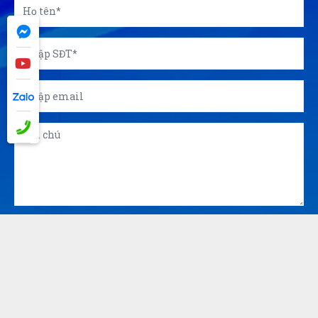
Đăng Khôi
ĐK
(Đánh giá 1 năm trước)
Sản phẩm dùng được, phù hợp với giá tiền.
GỬI
© 2026 Công ty Á Kim - Chuyên in ấn, sản xuất quà tặng