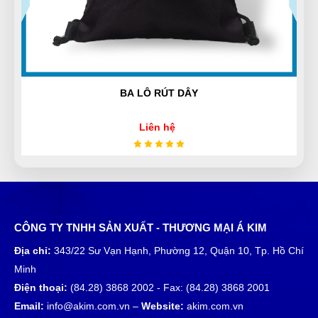
được bạn bè giới thiệu nên mới dùng thử, phải nói là
số 1 luôn
BA LÔ - MÃ 05
Trung Đức
TĐ
(Đánh giá 1 năm trước)
Liên hệ
Không có từ nào có thể nói bằng từ ok
Nguyễn Đông
CÔNG TY TNHH SẢN XUẤT - THƯƠNG MẠI Á KIM
NĐ
(Đánh giá 1 năm trước)
Địa chỉ:
343/22 Sư Vạn Hạnh, Phường 12, Quận 10, Tp. Hồ Chí
Minh
Mua hàng vì chính sách và tin tưởng thông tin trên
Điện thoại:
(84.28) 3868 2002 - Fax: (84.28) 3868 2001
website này
Email:
info@akim.com.vn –
Website:
akim.com.vn