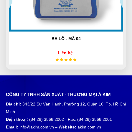
Sử dụng dc 1 thời gian tôi cảm thấy rất ok
BA LÔ - MÃ 06
Phú Quốc
PQ
(Đánh giá 1 năm trước)
Liên hệ
quá là chất lượng. 1000 saooooooo
Đinh Phước
ĐP
CÔNG TY TNHH SẢN XUẤT - THƯƠNG MẠI Á KIM
(Đánh giá 1 năm trước)
Địa chỉ:
343/22 Sư Vạn Hạnh, Phường 12, Quận 10, Tp. Hồ Chí
Minh
Sản phẩm dùng được, phù hợp với giá tiền.
Điện thoại:
(84.28) 3868 2002 - Fax: (84.28) 3868 2001
Email:
info@akim.com.vn –
Website:
akim.com.vn