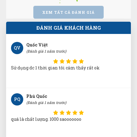
XEM TẤT CẢ ĐÁNH GIÁ
Lúc đầu nghe nhiều tin đồn mua hàng online không
ổn, nhưng khi mua tại web này thì quá good luôn
ĐÁNH GIÁ KHÁCH HÀNG
Quốc Việt
QV
(Đánh giá 1 năm trước)
Sử dụng dc 1 thời gian tôi cảm thấy rất ok
Phú Quốc
PQ
(Đánh giá 1 năm trước)
quá là chất lượng. 1000 saooooooo