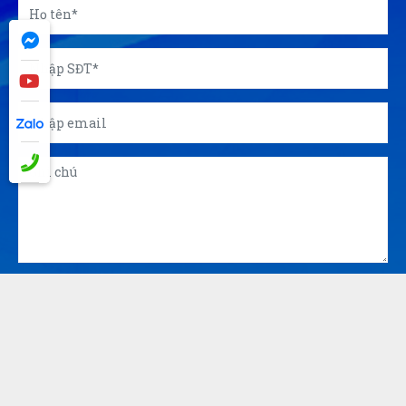
GỬI
© 2026 Công ty Á Kim - Chuyên in ấn, sản xuất quà tặng