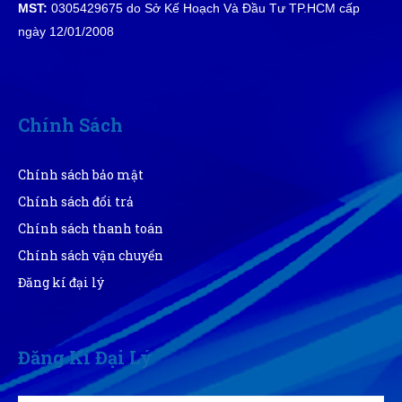
MST:
0305429675 do Sở Kế Hoạch Và Đầu Tư TP.HCM cấp
Ánh Hồng
ngày 12/01/2008
ÁH
(Đánh giá 1 năm trước)
Shop tư vấn nhiệt tình, cặn kẽ tôi rất thích
Chính Sách
Minh Đức
Chính sách bảo mật
MĐ
(Đánh giá 1 năm trước)
Chính sách đổi trả
Chính sách thanh toán
Hàng xin sò nha mọi người nên mua giao hàng
Chính sách vận chuyển
nhanh ủng hộ shop 5 sao
Đăng kí đại lý
Đăng Kí Đại Lý