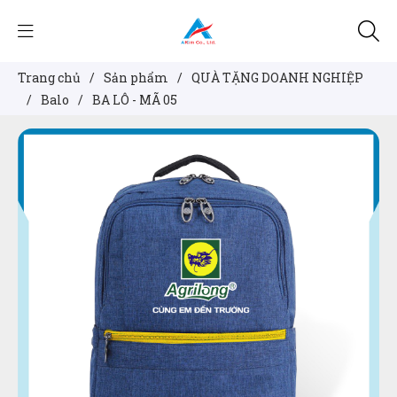
Trang chủ
/
Sản phẩm
/
QUÀ TẶNG DOANH NGHIỆP
/
Balo
/
BA LÔ - MÃ 05