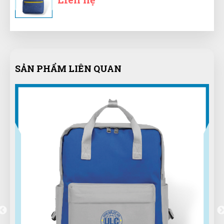
nhanh ủng hộ shop 5 sao
Đức Phan
ĐP
(Đánh giá 1 năm trước)
SẢN PHẨM LIÊN QUAN
có rất nhiều chương trình khuyến mại trong shop,
tôi thích rồi nha
Lê Chí Trung
LT
(Đánh giá 1 năm trước)
Lúc đầu nghe nhiều tin đồn mua hàng online không
ổn, nhưng khi mua tại web này thì quá good luôn
Quốc Việt
QV
(Đánh giá 1 năm trước)