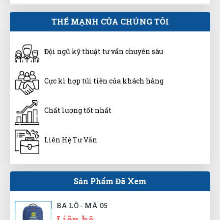
Đinh Phước
ĐP
THẾ MẠNH CỦA CHÚNG TÔI
(Đánh giá 1 năm trước)
Sản phẩm dùng được, phù hợp với giá tiền.
Đội ngũ kỹ thuật tư vấn chuyên sâu
Cực kì hợp túi tiền của khách hàng
Ánh Hồng
ÁH
(Đánh giá 1 năm trước)
Chất lượng tốt nhất
Shop tư vấn nhiệt tình, cặn kẽ tôi rất thích
Liên Hệ Tư Vấn
Minh Đức
Sản Phẩm Đã Xem
MĐ
(Đánh giá 1 năm trước)
BA LÔ - MÃ 05
Hàng xin sò nha mọi người nên mua giao hàng
Liên hệ