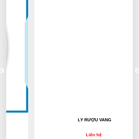
Cẩm Tú
CT
(Đánh giá 1 năm trước)
được 1 người bạn giới thiệu, nhưng khi trãi nghiệm
thì ở đây đúng là tuyệt vời
Xuân Hồng
XH
(Đánh giá 1 năm trước)
Không có từ nào có thể nói bằng từ ok
LY RƯỢU VANG
Nguyễn Chí Tâm
NT
(Đánh giá 1 năm trước)
Liên hệ