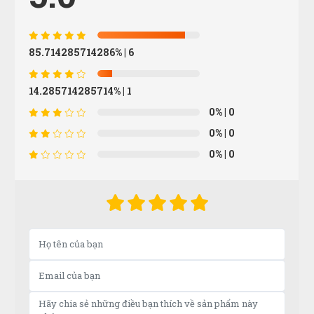
Hồ Hoàng Thái
HT
(Đánh giá 1 năm trước)
85.714285714286%
| 6
Lần nào mua cũng được giảm giá
14.285714285714%
| 1
0%
| 0
Minh Quân Hoàng
0%
| 0
MH
(Đánh giá 1 năm trước)
0%
| 0
giao hàng hơi nhanh luôn, ok lắm
Tuấn Anh
TA
(Đánh giá 1 năm trước)
trãi nghiệm tốt là đánh giá 5 sao. không nói nhiều