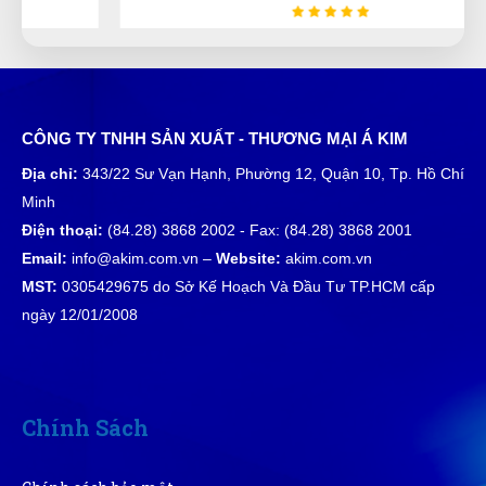
rất thích sản phẩm dùng ở đây luôn
Hồ Hoàng Thái
CÔNG TY TNHH SẢN XUẤT - THƯƠNG MẠI Á KIM
HT
(Đánh giá 1 năm trước)
Địa chỉ:
343/22 Sư Vạn Hạnh, Phường 12, Quận 10, Tp. Hồ Chí
Minh
Lần nào mua cũng được giảm giá
Điện thoại:
(84.28) 3868 2002 - Fax: (84.28) 3868 2001
Email:
info@akim.com.vn –
Website:
akim.com.vn
MST:
0305429675 do Sở Kế Hoạch Và Đầu Tư TP.HCM cấp
ngày 12/01/2008
Minh Quân Hoàng
MH
(Đánh giá 1 năm trước)
giao hàng hơi nhanh luôn, ok lắm
Chính Sách