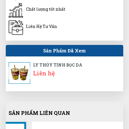
Minh Quân Hoàng
MH
Chất lượng tốt nhất
(Đánh giá 1 năm trước)
giao hàng hơi nhanh luôn, ok lắm
Liên Hệ Tư Vấn
Sản Phẩm Đã Xem
Tuấn Anh
TA
(Đánh giá 1 năm trước)
LY THỦY TINH BỌC DA
Liên hệ
trãi nghiệm tốt là đánh giá 5 sao. không nói nhiều
Nguyễn Thị Ngọc Nhi
NN
(Đánh giá 1 năm trước)
SẢN PHẨM LIÊN QUAN
Tư vấn chuyên nghiệp