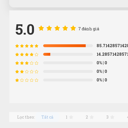
5.0
7 đánh giá
85.7142857142
14.2857142857
0%
| 0
0%
| 0
0%
| 0
Lọc theo:
Tất cả
1
2
3