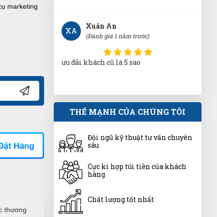
cụ marketing
Xuân An
XA
(Đánh giá 1 năm trước)
ưu đãi khách cũ là 5 sao
Trần Hiền
THẾ MẠNH CỦA CHÚNG TÔI
TH
(Đánh giá 1 năm trước)
Đội ngũ kỹ thuật tư vấn chuyên
Hướng dẫn đo size đầy đủ chi tiết, rất
sâu
chuẩn
Cực kì hợp túi tiền của khách
hàng
Nguyễn Thị Ngọc Nhi
NN
(Đánh giá 1 năm trước)
Chất lượng tốt nhất
ợc thương