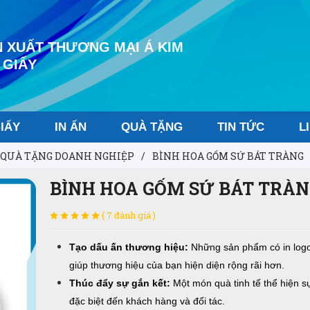
 XUẤT THƯƠNG MẠI Á KIM
 GIẤY
IẤY
IN ẤN
QUÀ TẶNG
TIN TỨC
L
QUÀ TẶNG DOANH NGHIỆP
/
BÌNH HOA GỐM SỨ BÁT TRÀNG
BÌNH HOA GỐM SỨ BÁT TRÀN
( 7 đánh giá )
Tạo dấu ấn thương hiệu:
Những sản phẩm có in logo
giúp thương hiệu của bạn hiện diện rộng rãi hơn.
Thúc đẩy sự gắn kết:
Một món quà tinh tế thể hiện 
đặc biệt đến khách hàng và đối tác.