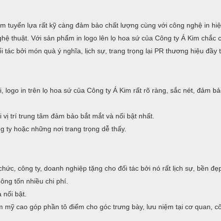
m tuyển lựa rất kỹ càng đảm bảo chất lượng cùng với công nghệ in hiệ
hệ thuật. Với sản phẩm in logo lên lọ hoa sứ của Công ty Á Kim chắc 
 tác bởi món quà ý nghĩa, lịch sự, trang trọng lại PR thương hiệu đầy t
, logo in trên lọ hoa sứ của Công ty Á Kim rất rõ ràng, sắc nét, đảm b
 vị trí trung tâm đảm bảo bắt mắt và nổi bật nhất.
g ty hoặc những nơi trang trọng dễ thấy.
chức, công ty, doanh nghiệp tặng cho đối tác bởi nó rất lịch sự, bền đẹ
ông tốn nhiều chi phí.
 nổi bật.
 mỹ cao góp phần tô điểm cho góc trưng bày, lưu niệm tại cơ quan, c