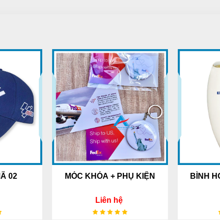
MÓC KHÓA + PHỤ KIỆN
BÌNH HOA GỐM SỨ 
TRÀNG
Liên hệ
Liên hệ