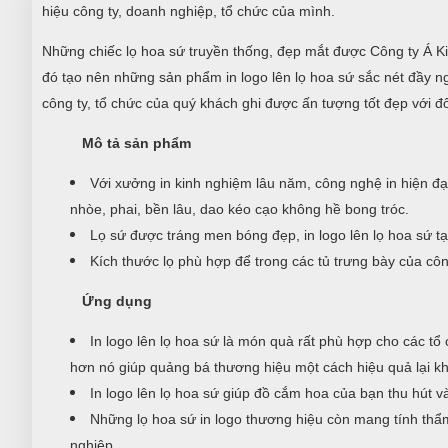
hiệu công ty, doanh nghiệp, tổ chức của mình.
Những chiếc lọ hoa sứ truyền thống, đẹp mắt được Công ty Á Ki
đó tạo nên những sản phẩm in logo lên lọ hoa sứ sắc nét đầy ng
công ty, tổ chức của quý khách ghi được ấn tượng tốt đẹp với đối
Mô tả sản phẩm
Với xưởng in kinh nghiệm lâu năm, công nghệ in hiện đại
nhòe, phai, bền lâu, dao kéo cạo không hề bong tróc.
Lọ sứ được tráng men bóng đẹp, in logo lên lọ hoa sứ tại
Kích thước lọ phù hợp để trong các tủ trưng bày của côn
Ứng dụng
In logo lên lọ hoa sứ là món quà rất phù hợp cho các tổ 
hơn nó giúp quảng bá thương hiệu một cách hiệu quả lại kh
In logo lên lọ hoa sứ giúp đồ cắm hoa của bạn thu hút và
Những lọ hoa sứ in logo thương hiệu còn mang tính thẩm
nghiệp.