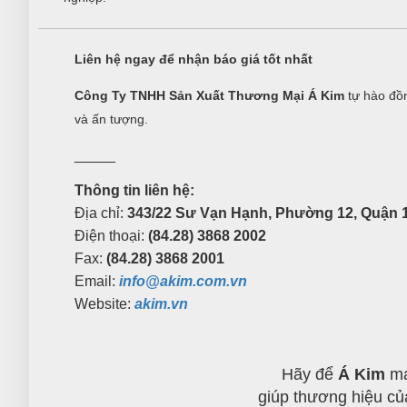
Liên hệ ngay để nhận báo giá tốt nhất
Công Ty TNHH Sản Xuất Thương Mại Á Kim
tự hào đồn
và ấn tượng.
_____
Thông tin liên hệ:
Địa chỉ:
343/22 Sư Vạn Hạnh, Phường 12, Quận 1
Điện thoại:
(84.28) 3868 2002
Fax:
(84.28) 3868 2001
Email:
info@akim.com.vn
Website:
akim.vn
Hãy để
Á Kim
ma
giúp thương hiệu củ