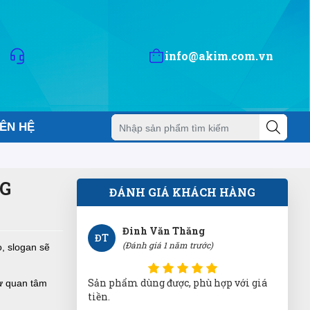
LH
(Đánh giá 1 năm trước)
Lần đầu đến nhưng rất hài lòng về cung
info@akim.com.vn
cách phục vụ tại đây
Hoàng Thành
HT
IÊN HỆ
(Đánh giá 1 năm trước)
Phục vụ đúng hẹn, đúng giờ. Phong
cách chuyên nghiệp
G
ĐÁNH GIÁ KHÁCH HÀNG
Đinh Văn Thăng
ĐT
(Đánh giá 1 năm trước)
, slogan sẽ
Sản phẩm dùng được, phù hợp với giá
sự quan tâm
tiền.