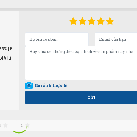
86%
| 6
14%
| 1
Gửi ảnh thực tế
GỬI
4
5