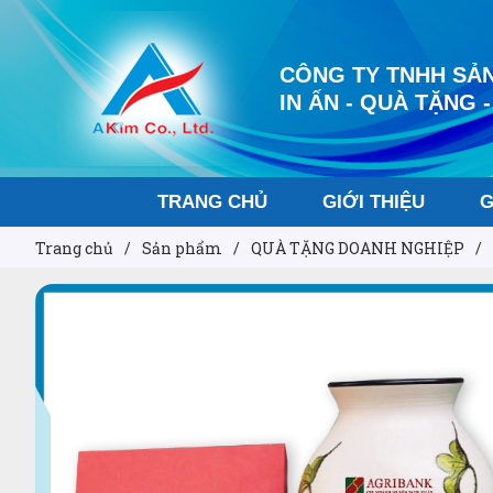
CÔNG TY TNHH SẢN
IN ẤN - QUÀ TẶNG -
TRANG CHỦ
GIỚI THIỆU
G
Trang chủ
/
Sản phẩm
/
QUÀ TẶNG DOANH NGHIỆP
/