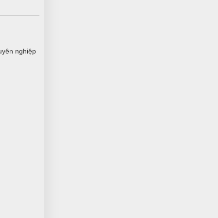
HT
(Đánh giá 1 năm trước)
Phục vụ đúng hẹn, đúng giờ. Phong
cách chuyên nghiệp
uyên nghiệp
Đinh Văn Thăng
ĐT
(Đánh giá 1 năm trước)
Sản phẩm dùng được, phù hợp với giá
tiền.
Xuân An
XA
(Đánh giá 1 năm trước)
ưu đãi khách cũ là 5 sao