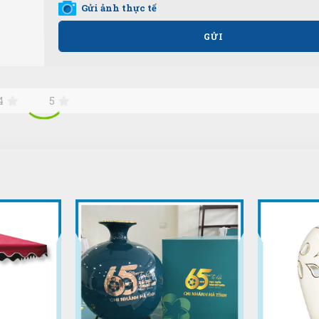
Gửi ảnh thực tế
GỬI
4
5