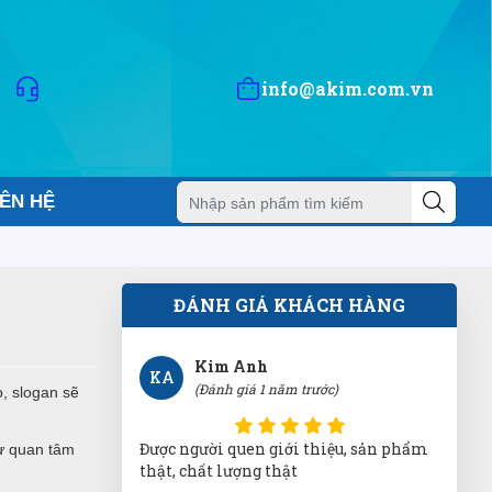
TA
(Đánh giá 1 năm trước)
Tuyệt vời còn gì bằng, rất ok lắm luôn
info@akim.com.vn
Thạch Lê
TL
IÊN HỆ
(Đánh giá 1 năm trước)
chất lượng number 1
ĐÁNH GIÁ KHÁCH HÀNG
Kim Anh
KA
(Đánh giá 1 năm trước)
, slogan sẽ
Được người quen giới thiệu, sản phẩm
ự quan tâm
thật, chất lượng thật