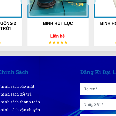
2
BÌNH HÚT LỘC
BÌNH HOA GỐ
TRÀN
Liên hệ
Liên h
Chính Sách
Đăng Kí Đại 
Chính sách bảo mật
Chính sách đổi trả
Chính sách thanh toán
Chính sách vận chuyển