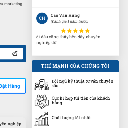
cụ marketing
Cao Văn Hùng
CH
(Đánh giá 1 năm trước)
đi đâu cũng thấy bên đây. chuyên
nghiệp dữ
Nguyễn Chí Tâm
THẾ MẠNH CỦA CHÚNG TÔI
NT
(Đánh giá 1 năm trước)
Đội ngũ kỹ thuật tư vấn chuyên
Mọi người nên đến thử nhé, chứ tui là
sâu
mê về sản phẩm cũng như dịch vụ tại
đây rồi
Cực kì hợp túi tiền của khách
hàng
Phát Đạt
PĐ
(Đánh giá 1 năm trước)
Chất lượng tốt nhất
uyên nghiệp