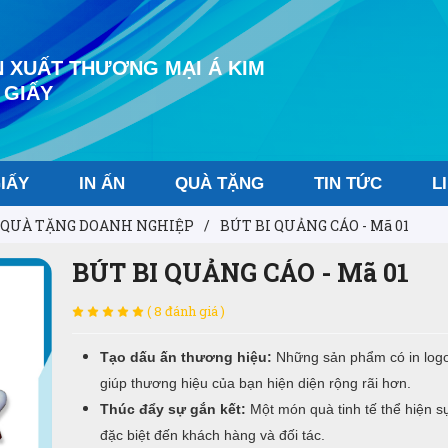
 XUẤT THƯƠNG MẠI Á KIM
 GIẤY
IẤY
IN ẤN
QUÀ TẶNG
TIN TỨC
L
QUÀ TẶNG DOANH NGHIỆP
/
BÚT BI QUẢNG CÁO - Mã 01
BÚT BI QUẢNG CÁO - Mã 01
( 8 đánh giá )
Tạo dấu ấn thương hiệu:
Những sản phẩm có in logo
giúp thương hiệu của bạn hiện diện rộng rãi hơn.
Thúc đẩy sự gắn kết:
Một món quà tinh tế thể hiện s
đặc biệt đến khách hàng và đối tác.