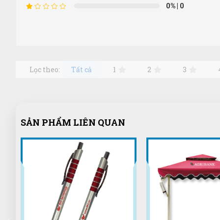
0%
| 0
Lọc theo:
Tất cả
1
2
3
SẢN PHẨM LIÊN QUAN