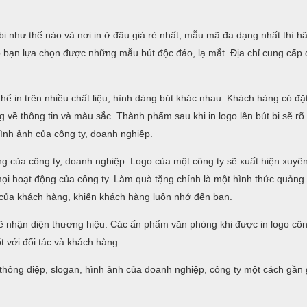
i như thế nào và nơi in ở đâu giá rẻ nhất, mẫu mã đa dạng nhất thì h
úp bạn lựa chọn được những mẫu bút độc đáo, lạ mắt. Địa chỉ cung cấp d
hể in trên nhiều chất liệu, hình dáng bút khác nhau. Khách hàng có đặt
ạng về thông tin và màu sắc. Thành phẩm sau khi in logo lên bút bi sẽ rõ 
hình ảnh của công ty, doanh nghiệp.
ng của công ty, doanh nghiệp. Logo của một công ty sẽ xuất hiện xuyên
 mọi hoạt động của công ty. Làm quà tặng chính là một hình thức quản
n của khách hàng, khiến khách hàng luôn nhớ đến bạn.
ề nhận diện thương hiệu. Các ấn phẩm văn phòng khi được in logo côn
t với đối tác và khách hàng.
a thông điệp, slogan, hình ảnh của doanh nghiệp, công ty một cách gần g