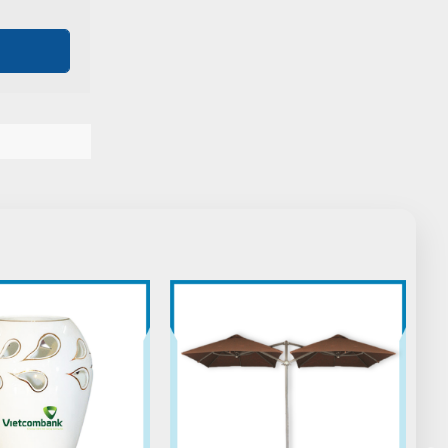
Cao Văn Hùng
CH
(Đánh giá 1 năm trước)
đi đâu cũng thấy bên đây. chuyên
nghiệp dữ
Nguyễn Chí Tâm
NT
(Đánh giá 1 năm trước)
Mọi người nên đến thử nhé, chứ tui là
mê về sản phẩm cũng như dịch vụ tại
đây rồi
Phát Đạt
PĐ
(Đánh giá 1 năm trước)