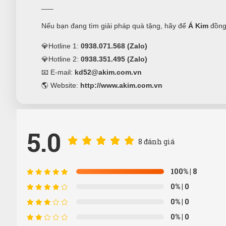
___
Nếu bạn đang tìm giải pháp quà tặng, hãy để
Á Kim
đồng
💎Hotline 1:
0938.071.568 (Zalo)
💎Hotline 2:
0938.351.495 (Zalo)
📧 E-mail:
kd52@akim.com.vn
🌎 Website:
http://www.akim.com.vn
5.0
8 đánh giá
100%
| 8
0%
| 0
0%
| 0
0%
| 0