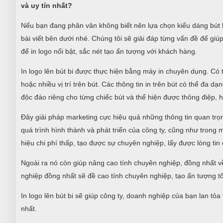
và uy tín nhất?
Nếu bạn đang phân vân không biết nên lựa chọn kiểu dáng bút b
bài viết bên dưới nhé. Chúng tôi sẽ giải đáp từng vấn đề để gi
để in logo nổi bật, sắc nét tạo ấn tượng với khách hàng.
In logo lên bút bi được thực hiện bằng máy in chuyên dụng. Có t
hoặc nhiều vị trí trên bút. Các thông tin in trên bút có thể đa d
độc đáo riêng cho từng chiếc bút và thể hiện được thông điệp, 
Đây giải pháp marketing cực hiệu quả những thông tin quan trọ
quá trình hình thành và phát triển của công ty, cũng như trong
hiệu chi phí thấp, tạo được sự chuyên nghiệp, lấy được lòng ti
Ngoài ra nó còn giúp nâng cao tính chuyên nghiệp, đồng nhất v
nghiệp đồng nhất sẽ đề cao tính chuyên nghiệp, tạo ấn tượng tố
In logo lên bút bi sẽ giúp công ty, doanh nghiệp của bạn lan tỏ
nhất.