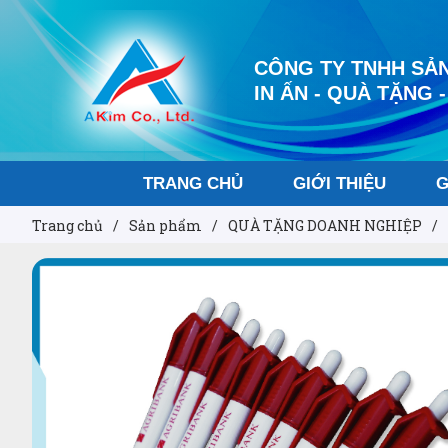
CÔNG TY TNHH SẢN
IN ẤN - QUÀ TẶNG -
TRANG CHỦ
GIỚI THIỆU
G
Trang chủ
/
Sản phẩm
/
QUÀ TẶNG DOANH NGHIỆP
/