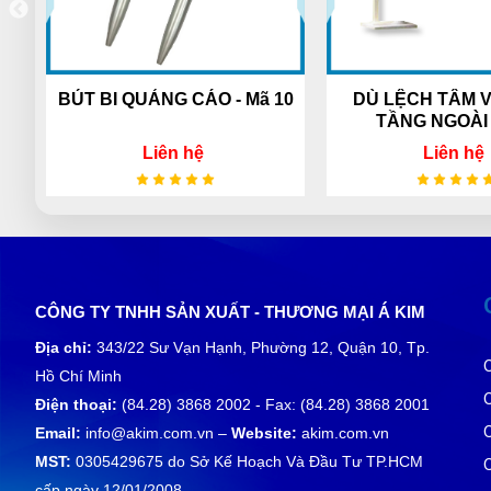
BÚT BI QUẢNG CÁO - Mã 10
DÙ LỆCH TÂM VUÔNG 
TẦNG NGOÀI TRỜI
Liên hệ
Liên hệ
CÔNG TY TNHH SẢN XUẤT - THƯƠNG MẠI Á KIM
Địa chỉ:
343/22 Sư Vạn Hạnh, Phường 12, Quận 10, Tp.
Hồ Chí Minh
Điện thoại:
(84.28) 3868 2002 - Fax: (84.28) 3868 2001
Email:
info@akim.com.vn –
Website:
akim.com.vn
MST:
0305429675 do Sở Kế Hoạch Và Đầu Tư TP.HCM
cấp ngày 12/01/2008