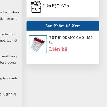
đóng gói rất gọn và đẹp,có hướng dẫn sử
Liên Hệ Tư Vấn
dụng rõ ràng.
ãy tham khảo
ịch vụ uy tín
Sản Phẩm Đã Xem
Nguyễn Bích Ngọc
NN
(Đánh giá 1 năm trước)
 in tại một
BÚT BI QUẢNG CÁO - Mã
nét, tạo nét
01
giao hàng nhanh mik cực ưng nha
Liên hệ
 suốt trong
g bá thương
Hải Thương
HT
(Đánh giá 1 năm trước)
g ty, doanh
Hôm qua đặt hôm nay có hàng rồi
ũi, giản dị
Tuấn Anh