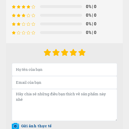
0%
| 0
0%
| 0
Cẩm Tú
CT
0%
| 0
(Đánh giá 1 năm trước)
0%
| 0
Lúc nào liên hệ cũng có người tư vấn ,tôi cảm thấy rất
yên tâm
Cao Văn Hùng
CH
(Đánh giá 1 năm trước)
Hoạt động lâu năm có khác, thái độ phục vụ chuyên
nghiệp
Như Quỳnh
NQ
(Đánh giá 1 năm trước)
Gửi ảnh thực tế