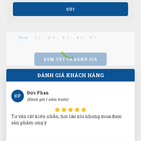
Bảo 2 -3 hôm mới nhận được mà trong chiều có luôn.
GỬI
Quá vip pro
Tất cả
1
2
3
4
5
Trần Hiền
TH
(Đánh giá 1 năm trước)
XEM TẤT CẢ ĐÁNH GIÁ
Ở đây săn sale thích cực, mấy mẫu mới về liên tục
ĐÁNH GIÁ KHÁCH HÀNG
Đức Phan
ĐP
(Đánh giá 1 năm trước)
Tư vấn rất kiên nhẫn, hơi lâu xíu nhưng mua được
sản phẩm ưng ý