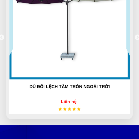
Ở đây săn sale thích cực, mấy mẫu mới về liên tục
Đức Phan
ĐP
(Đánh giá 1 năm trước)
Tư vấn rất kiên nhẫn, hơi lâu xíu nhưng mua được
sản phẩm ưng ý
RỜI
BA LÔ - MÃ 06
Hưng Phạm
HP
(Đánh giá 1 năm trước)
Liên hệ
Giao hàng nhanh lắm ạ, giao đủ hàng không thiếu,
mình săn được giá sales quá hời ❤