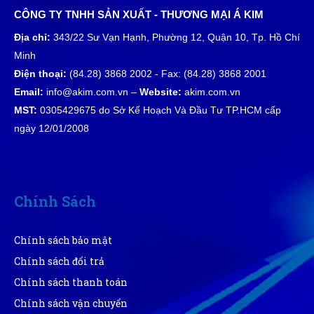
Tuyền
CÔNG TY TNHH SẢN XUẤT - THƯƠNG MẠI Á KIM
T
(Đánh giá 1 năm trước)
Địa chỉ:
343/22 Sư Vạn Hạnh, Phường 12, Quận 10, Tp. Hồ Chí
Minh
giao hàng hơi nhanh luôn, ok lắm
Điện thoại:
(84.28) 3868 2002 - Fax: (84.28) 3868 2001
Email:
info@akim.com.vn –
Website:
akim.com.vn
MST:
0305429675 do Sở Kế Hoạch Và Đầu Tư TP.HCM cấp
Cẩm Tú
ngày 12/01/2008
CT
(Đánh giá 1 năm trước)
Lúc nào liên hệ cũng có người tư vấn ,tôi cảm thấy rất
yên tâm
Chính Sách
Chính sách bảo mật
Cao Văn Hùng
CH
(Đánh giá 1 năm trước)
Chính sách đổi trả
Chính sách thanh toán
Hoạt động lâu năm có khác, thái độ phục vụ chuyên
Chính sách vận chuyển
nghiệp