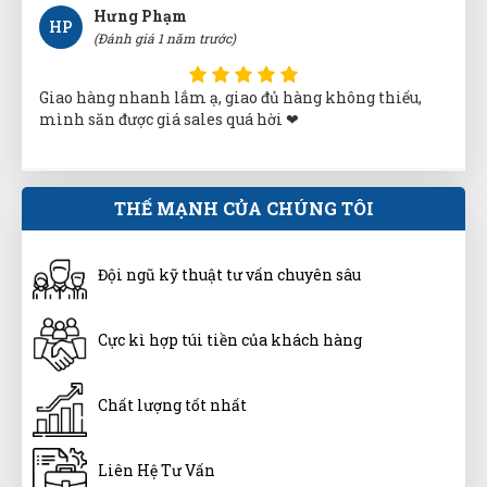
Hưng Phạm
HP
(Đánh giá 1 năm trước)
Giao hàng nhanh lắm ạ, giao đủ hàng không thiếu,
mình săn được giá sales quá hời ❤
Tuyền
T
THẾ MẠNH CỦA CHÚNG TÔI
(Đánh giá 1 năm trước)
Đội ngũ kỹ thuật tư vấn chuyên sâu
giao hàng hơi nhanh luôn, ok lắm
Cực kì hợp túi tiền của khách hàng
Cẩm Tú
CT
(Đánh giá 1 năm trước)
Chất lượng tốt nhất
Lúc nào liên hệ cũng có người tư vấn ,tôi cảm thấy rất
Liên Hệ Tư Vấn
yên tâm