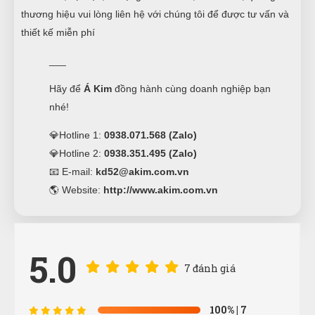
thương hiệu vui lòng liên hệ với chúng tôi để được tư vấn và
thiết kế miễn phí
___
Hãy để
Á Kim
đồng hành cùng doanh nghiệp bạn
nhé!
💎Hotline 1:
0938.071.568 (Zalo)
💎Hotline 2:
0938.351.495 (Zalo)
📧 E-mail:
kd52@akim.com.vn
🌎 Website:
http://www.akim.com.vn
5.0
7 đánh giá
100%
| 7