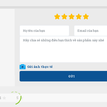
Gửi ảnh thực tế
GỬI
4
5