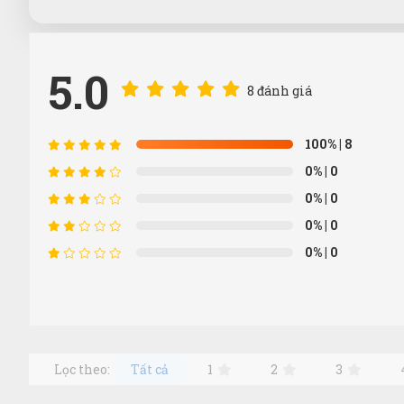
5.0
8 đánh giá
100%
| 8
0%
| 0
0%
| 0
0%
| 0
0%
| 0
Lọc theo:
Tất cả
1
2
3