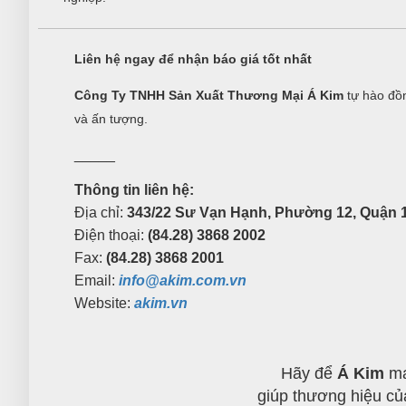
Liên hệ ngay để nhận báo giá tốt nhất
Công Ty TNHH Sản Xuất Thương Mại Á Kim
tự hào đồn
và ấn tượng.
_____
Thông tin liên hệ:
Địa chỉ:
343/22 Sư Vạn Hạnh, Phường 12, Quận 1
Điện thoại:
(84.28) 3868 2002
Fax:
(84.28) 3868 2001
Email:
info@akim.com.vn
Website:
akim.vn
Hãy để
Á Kim
ma
giúp thương hiệu củ