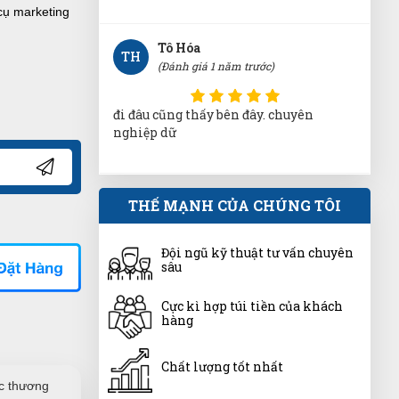
cụ marketing
Tô Hóa
TH
(Đánh giá 1 năm trước)
đi đâu cũng thấy bên đây. chuyên
nghiệp dữ
An Nhiên
THẾ MẠNH CỦA CHÚNG TÔI
AN
(Đánh giá 1 năm trước)
Đội ngũ kỹ thuật tư vấn chuyên
Bên đây làm việc tận tâm, nhân viên
sâu
nhiệt tình
Cực kì hợp túi tiền của khách
hàng
Hữu Trọng
HT
(Đánh giá 1 năm trước)
Chất lượng tốt nhất
ợc thương