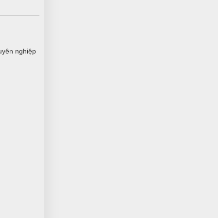
ÁT
(Đánh giá 1 năm trước)
Địa điểm dễ tìm xem cái là đến trải
nghiệm được luôn
uyên nghiệp
Nguyễn Bích Ngọc
NN
(Đánh giá 1 năm trước)
Hướng dẫn đo size đầy đủ chi tiết, rất
chuẩn
Minh Quân Hoàng
MH
(Đánh giá 1 năm trước)
Sản phẩm đẹp mắt. Đúng gu mình nhé