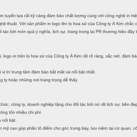
m tuyển lựa rất kỹ càng đảm bảo chất lượng cùng với công nghệ in hiệ
hệ thuật. Với sản phẩm in logo lên lọ hoa sứ của Công ty Á Kim chắc 
 tác bởi món quà ý nghĩa, lịch sự, trang trọng lại PR thương hiệu đầy t
, logo in trên lọ hoa sứ của Công ty Á Kim rất rõ ràng, sắc nét, đảm b
 vị trí trung tâm đảm bảo bắt mắt và nổi bật nhất.
g ty hoặc những nơi trang trọng dễ thấy.
chức, công ty, doanh nghiệp tặng cho đối tác bởi nó rất lịch sự, bền đẹ
ông tốn nhiều chi phí.
 nổi bật.
 mỹ cao góp phần tô điểm cho góc trưng bày, lưu niệm tại cơ quan, c