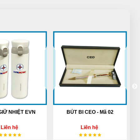
Càng mua nhiều càng thấy thích nhiều
luôn. Hihi Cho 5 sao
Lương Văn Hồ
LH
(Đánh giá 1 năm trước)
Mọi người đến thử nhé, hàng bên đây
đúng đẹp, chất lượng và giá tốt
Thiên Phước
TP
(Đánh giá 1 năm trước)
Chuyên nghiệp lắm
GIỮ NHIỆT EVN
BÚT BI CEO - Mã 02
Liên hệ
Liên hệ