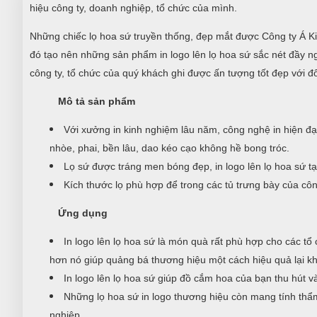
hiệu công ty, doanh nghiệp, tổ chức của mình.
Những chiếc lọ hoa sứ truyền thống, đẹp mắt được Công ty Á Ki
đó tạo nên những sản phẩm in logo lên lọ hoa sứ sắc nét đầy ng
công ty, tổ chức của quý khách ghi được ấn tượng tốt đẹp với đối
Mô tả sản phẩm
Với xưởng in kinh nghiệm lâu năm, công nghệ in hiện đại
nhòe, phai, bền lâu, dao kéo cạo không hề bong tróc.
Lọ sứ được tráng men bóng đẹp, in logo lên lọ hoa sứ tại
Kích thước lọ phù hợp để trong các tủ trưng bày của côn
Ứng dụng
In logo lên lọ hoa sứ là món quà rất phù hợp cho các tổ 
hơn nó giúp quảng bá thương hiệu một cách hiệu quả lại kh
In logo lên lọ hoa sứ giúp đồ cắm hoa của bạn thu hút và
Những lọ hoa sứ in logo thương hiệu còn mang tính thẩm
nghiệp.