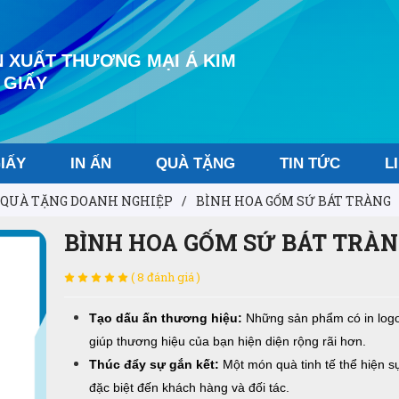
 XUẤT THƯƠNG MẠI Á KIM
 GIẤY
IẤY
IN ẤN
QUÀ TẶNG
TIN TỨC
L
QUÀ TẶNG DOANH NGHIỆP
/
BÌNH HOA GỐM SỨ BÁT TRÀNG
BÌNH HOA GỐM SỨ BÁT TRÀN
( 8 đánh giá )
Tạo dấu ấn thương hiệu:
Những sản phẩm có in logo
giúp thương hiệu của bạn hiện diện rộng rãi hơn.
Thúc đẩy sự gắn kết:
Một món quà tinh tế thể hiện 
đặc biệt đến khách hàng và đối tác.