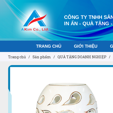
CÔNG TY TNHH SẢN
IN ẤN - QUÀ TẶNG -
TRANG CHỦ
GIỚI THIỆU
G
Trang chủ
/
Sản phẩm
/
QUÀ TẶNG DOANH NGHIỆP
/