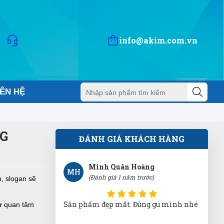
ÁT
(Đánh giá 1 năm trước)
Địa điểm dễ tìm xem cái là đến trải
info@akim.com.vn
nghiệm được luôn
Nguyễn Bích Ngọc
NN
IÊN HỆ
(Đánh giá 1 năm trước)
Hướng dẫn đo size đầy đủ chi tiết, rất
chuẩn
G
ĐÁNH GIÁ KHÁCH HÀNG
Minh Quân Hoàng
MH
(Đánh giá 1 năm trước)
, slogan sẽ
Sản phẩm đẹp mắt. Đúng gu mình nhé
sự quan tâm