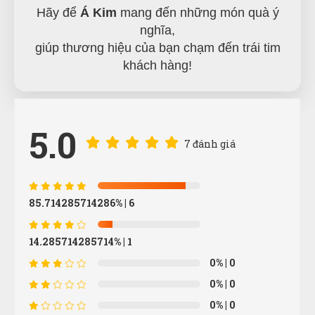
Hãy để
Á Kim
mang đến những món quà ý
nghĩa,
giúp thương hiệu của bạn chạm đến trái tim
khách hàng!
5.0
7 đánh giá
85.714285714286%
| 6
14.285714285714%
| 1
0%
| 0
Hoàng Thành
HT
0%
| 0
(Đánh giá 1 năm trước)
0%
| 0