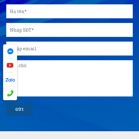
GỬI
© 2026 Công ty Á Kim - Chuyên in ấn, sản xuất quà tặng