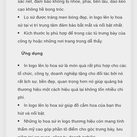
sắc nét, đảm bảo không bị nhòe, phai, bền lâu, dao kéo
cạo không hề bong tróc.
Lọ sứ được tráng men bóng đẹp, in logo lên lọ hoa
sứ tại vị trí trung tâm đảm bảo bắt mắt và nổi bật nhất.
Kích thước lọ phù hợp để trong các tủ trưng bày của
công ty hoặc những nơi trang trọng dễ thấy.
Ứng dụng
In logo lên lọ hoa sứ là món quà rất phù hợp cho các
tổ chức, công ty, doanh nghiệp tặng cho đối tác bởi nó
rất lịch sự, bền đẹp, quan trọng hơn nó giúp quảng bá
thương hiệu một cách hiệu quả lại không tốn nhiều chi
phí.
In logo lên lọ hoa sứ giúp đồ cắm hoa của bạn thu
hút và nổi bật.
Những lọ hoa sứ in logo thương hiệu còn mang tính
thẩm mỹ cao góp phần tô điểm cho góc trưng bày, lưu
niệm tại cơ quan, công ty, doanh nghiệp.