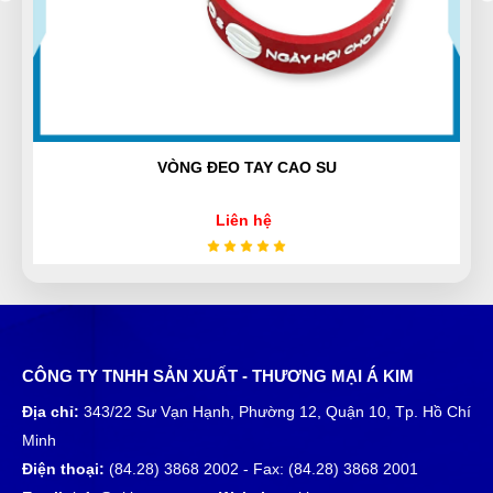
TQ
(Đánh giá 1 năm trước)
Nhân viên phục vụ chu đáo, nhanh chóng lắm luôn
AY CAO SU
BÌNH HOA GỐM SỨ BÁ
Nguyễn Tùng Dương
N
(Đánh giá 1 năm trước)
hệ
Liên hệ
Đổi lần 2 do mình chọn nhầm size mà shop giải
quyết nhanh gọn lẹ
Trần Hiền
CÔNG TY TNHH SẢN XUẤT - THƯƠNG MẠI Á KIM
TH
(Đánh giá 1 năm trước)
Địa chỉ:
343/22 Sư Vạn Hạnh, Phường 12, Quận 10, Tp. Hồ Chí
Minh
Lúc nào liên hệ cũng có người tư vấn ,tôi cảm thấy rất
Điện thoại:
(84.28) 3868 2002 - Fax: (84.28) 3868 2001
yên tâm