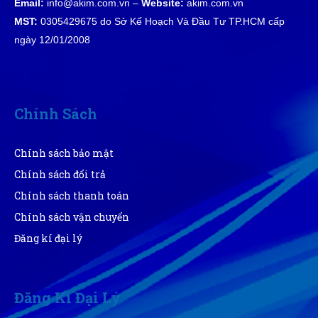
Email:
info@akim.com.vn –
Website:
akim.com.vn
MST:
0305429675 do Sở Kế Hoạch Và Đầu Tư TP.HCM cấp
Hoàng Thành
ngày 12/01/2008
HT
(Đánh giá 1 năm trước)
Đi 5 shop xem chỉ thấy mỗi shop phân biệt hàng
chuẩn
Chính Sách
Chính sách bảo mật
Đinh Phước
ĐP
Chính sách đổi trả
(Đánh giá 1 năm trước)
Chính sách thanh toán
Nhiều mẫu để lựa chọn, mẫu mã đa dạng
Chính sách vận chuyển
Đăng kí đại lý
Đăng Kí Đại Lý