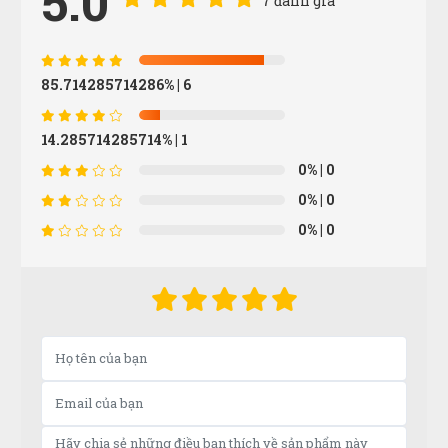
5.0
85.714285714286%
| 6
14.285714285714%
| 1
0%
| 0
Diệu Liên
DL
0%
| 0
(Đánh giá 1 năm trước)
0%
| 0
Giao hàng nhanh chóng, shiper vui tính
Lan Chi Trần
LT
(Đánh giá 1 năm trước)
Địa điểm dễ tìm xem cái là đến trải nghiệm được luôn