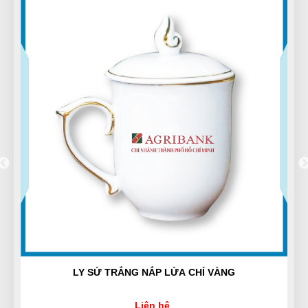
lương lẹo còn ở đây mua lần 3 rồi rất ok
Đinh Phước
ĐP
(Đánh giá 1 năm trước)
Đi 5 shop xem chỉ thấy mỗi shop phân biệt hàng
chuẩn
Huyền Trang
HT
(Đánh giá 1 năm trước)
Nhân viên xinh gái, thái độ nhiệt tình, mua càng
nhiều giảm càng nhiều
ÀNG
LY SỨ LÙN
Trần Văn Giàu
TG
(Đánh giá 1 năm trước)
Liên hệ