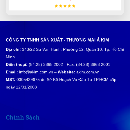
Sản phẩm đúng như hình chất lượng ổn nên mua
nha
Đăng Khôi
CÔNG TY TNHH SẢN XUẤT - THƯƠNG MẠI Á KIM
ĐK
(Đánh giá 1 năm trước)
Địa chỉ:
343/22 Sư Vạn Hạnh, Phường 12, Quận 10, Tp. Hồ Chí
Minh
quá tuyệt vời, hỗ trợ nhanh chóng
Điện thoại:
(84.28) 3868 2002 - Fax: (84.28) 3868 2001
Email:
info@akim.com.vn –
Website:
akim.com.vn
MST:
0305429675 do Sở Kế Hoạch Và Đầu Tư TP.HCM cấp
Diệu Liên
ngày 12/01/2008
DL
(Đánh giá 1 năm trước)
Giao hàng nhanh chóng, shiper vui tính
Chính Sách