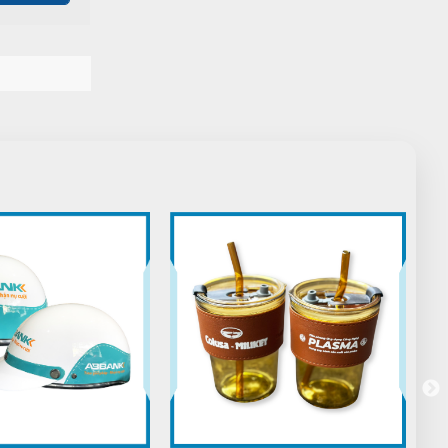
Tuyền
T
(Đánh giá 1 năm trước)
Nhân viên tuy ít nhưng phục vụ rất
chu đáo nhưng nhiệt tình
Trung Đức
TĐ
(Đánh giá 1 năm trước)
Thật khổng thể tin nổi. Chất đến từng
đồng
Huỳnh Thị Diễm
HD
(Đánh giá 1 năm trước)