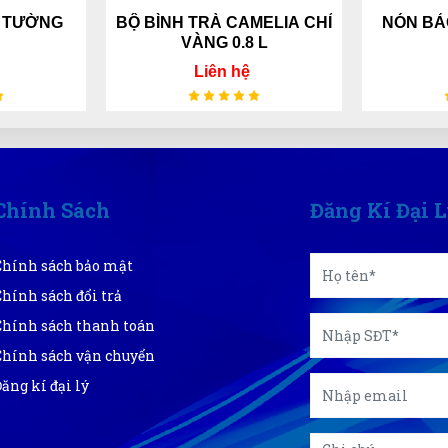
 TƯỜNG
BỘ BÌNH TRÀ CAMELIA CHỈ
NÓN BẢ
VÀNG 0.8 L
Liên hệ
Chính Sách
Đăng Kí Đại 
Chính sách bảo mật
Chính sách đổi trả
Chính sách thanh toán
Chính sách vận chuyển
Đăng kí đại lý