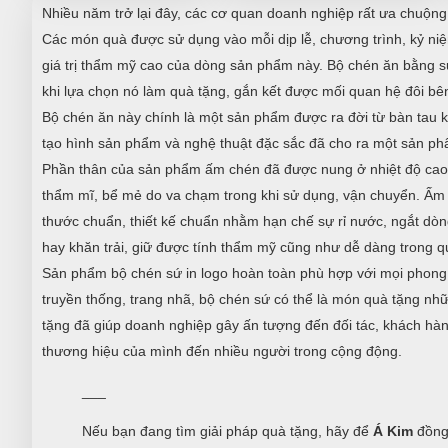
Nhiều năm trở lại đây, các cơ quan doanh nghiệp rất ưa chuộng
Các món quà được sử dụng vào mỗi dịp lễ, chương trình, kỷ niệ
giá trị thẩm mỹ cao của dòng sản phẩm này. Bộ chén ăn bằng sứ 
khi lựa chọn nó làm quà tặng, gắn kết được mối quan hệ đôi bê
Bộ chén ăn này chính là một sản phẩm được ra đời từ bàn tau k
tạo hình sản phẩm và nghệ thuật đặc sắc đã cho ra một sản phẩ
Phần thân của sản phẩm ấm chén đã được nung ở nhiệt độ cao
thẩm mĩ, bể mẻ do va chạm trong khi sử dụng, vận chuyển. Ấm c
thước chuẩn, thiết kế chuẩn nhằm hạn chế sự rỉ nước, ngắt dòng
hay khăn trải, giữ được tính thẩm mỹ cũng như dễ dàng trong q
Sản phẩm bộ chén sứ in logo hoàn toàn phù hợp với mọi phong c
truyền thống, trang nhã, bộ chén sứ có thể là món quà tặng nh
tặng đã giúp doanh nghiệp gây ấn tượng đến đối tác, khách hà
thương hiệu của mình đến nhiều người trong cộng động.
___
Nếu bạn đang tìm giải pháp quà tặng, hãy để
Á Kim
đồng