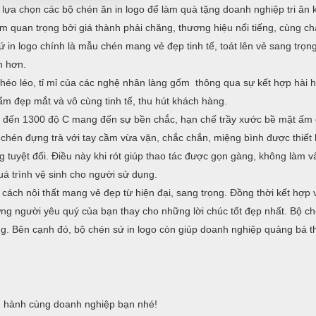
 lựa chọn các bộ chén ăn in logo để làm quà tặng doanh nghiệp tri ân
m quan trọng bởi giá thành phải chăng, thương hiệu nổi tiếng, cùng ch
in logo chính là mẫu chén mang vẻ đẹp tinh tế, toát lên vẻ sang trọn
n hơn.
héo léo, tỉ mỉ của các nghệ nhân làng gốm thông qua sự kết hợp hài h
m đẹp mắt và vô cùng tinh tế, thu hút khách hàng.
 đến 1300 độ C mang đến sự bền chắc, hạn chế trầy xước bề mặt ấm
hén đựng trà với tay cầm vừa vặn, chắc chắn, miệng bình được thiết k
 tuyệt đối. Điều này khi rót giúp thao tác được gọn gàng, không làm 
uá trình vệ sinh cho người sử dụng.
ách nội thất mang vẻ đẹp từ hiện đại, sang trọng. Đồng thời kết hợp 
ững người yêu quý của bạn thay cho những lời chúc tốt đẹp nhất. Bộ c
ng. Bên cạnh đó, bộ chén sứ in logo còn giúp doanh nghiệp quảng bá 
 hành cùng doanh nghiệp bạn nhé!