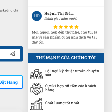
rketing chi
Huỳnh Thị Diễm
HD
(Đánh giá 1 năm trước)
Mọi người nên đến thử nhé, chứ tui là
mê về sản phẩm cũng như dịch vụ tại
đây rồi
Nguyễn Minh Hiếu
THẾ MẠNH CỦA CHÚNG TÔI
NH
(Đánh giá 1 năm trước)
Đội ngũ kỹ thuật tư vấn chuyên
Sản phẩm đúng như hình chất lượng
sâu
ổn nên mua nha
Cực kì hợp túi tiền của khách
hàng
Quang Khang
QK
(Đánh giá 1 năm trước)
Chất lượng tốt nhất