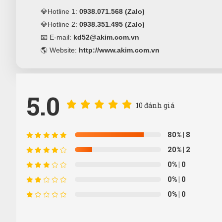
💎Hotline 1:
0938.071.568 (Zalo)
💎Hotline 2:
0938.351.495 (Zalo)
📧 E-mail:
kd52@akim.com.vn
🌎 Website:
http://www.akim.com.vn
5.0
10 đánh giá
80%
| 8
20%
| 2
0%
| 0
0%
| 0
0%
| 0