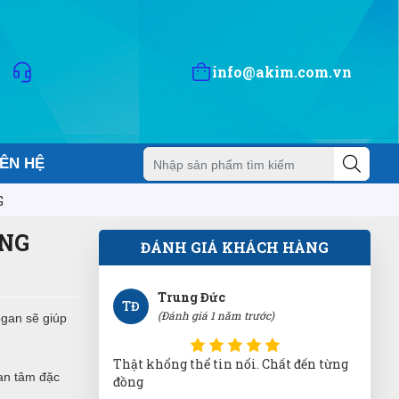
XH
(Đánh giá 1 năm trước)
Bảo 2 -3 hôm mới nhận được mà trong
info@akim.com.vn
chiều có luôn. Quá vip pro
Tuyền
T
IÊN HỆ
(Đánh giá 1 năm trước)
G
Nhân viên tuy ít nhưng phục vụ rất
chu đáo nhưng nhiệt tình
ONG
ĐÁNH GIÁ KHÁCH HÀNG
Trung Đức
TĐ
(Đánh giá 1 năm trước)
gan sẽ giúp
Thật khổng thể tin nổi. Chất đến từng
an tâm đặc
đồng