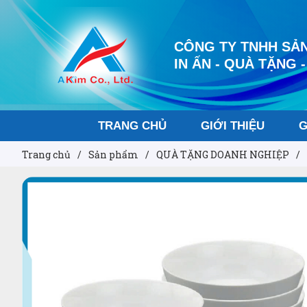
CÔNG TY TNHH SẢN
IN ẤN - QUÀ TẶNG -
TRANG CHỦ
GIỚI THIỆU
G
Trang chủ
/
Sản phẩm
/
QUÀ TẶNG DOANH NGHIỆP
/